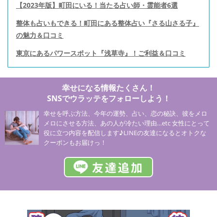
【2023年版】町田にいる！当たる占い師・霊能者6選
整体も占いもできる！町田にある整体占い『さる山さる子』
の魅力＆口コミ
東京にあるパワースポット『浅草寺』！ご利益＆口コミ
幸せになる情報たくさん！
SNSでウラッテをフォローしよう！
幸せを呼ぶ方法、今年の運勢、占い、恋の秘訣、彼をメロ
メロにさせる方法、あの人が冷たい理由…etc 女性にとって
役に立つ内容を配信します♪LINEの友達になるとオトクな
クーポンもお届けっ！