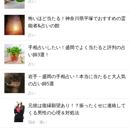
占い
怖いほど当たる！神奈川県平塚でおすすめの霊
能者&占いの館
占い
手相占いしたい！盛岡でよく当たると評判の占
い師3選！
占い
岩手・盛岡の手相占い！本当に当たると大人気
の占い師5選
占い
元彼は復縁願望あり！？振ったくせに連絡して
くる男性の心理＆対処法
悩み・迷い