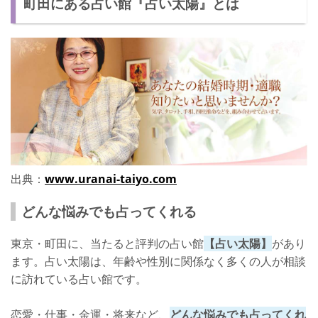
町田にある占い館『占い太陽』とは
さいごに
出典：
www.uranai-taiyo.com
どんな悩みでも占ってくれる
東京・町田に、当たると評判の占い館
【占い太陽】
があり
ます。占い太陽は、年齢や性別に関係なく多くの人が相談
に訪れている占い館です。
恋愛・仕事・金運・将来など、
どんな悩みでも占ってくれ