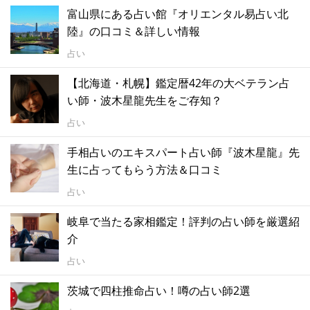
富山県にある占い館『オリエンタル易占い北
陸』の口コミ＆詳しい情報
占い
【北海道・札幌】鑑定暦42年の大ベテラン占
い師・波木星龍先生をご存知？
占い
手相占いのエキスパート占い師『波木星龍』先
生に占ってもらう方法＆口コミ
占い
岐阜で当たる家相鑑定！評判の占い師を厳選紹
介
占い
茨城で四柱推命占い！噂の占い師2選