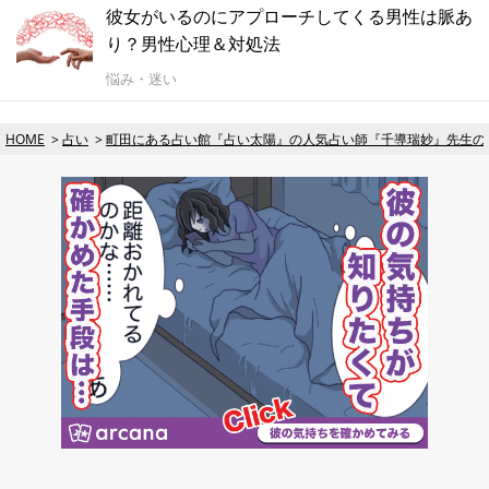
彼女がいるのにアプローチしてくる男性は脈あ
り？男性心理＆対処法
悩み・迷い
HOME
占い
町田にある占い館『占い太陽』の人気占い師『千導瑞妙』先生の