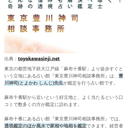
出典：
toyokawasinji.net
東京の都営地下鉄大江戸線「麻布十番駅」より徒歩すぐと
いう立地にある占い館『東京豊川神司相談事務所』は、
豊
川神司(とよかわ しんじ)先生
が鑑定を行う占い館です。
麻布十番駅から近いという好立地と、よく当たるという口
コミで数多くの方が鑑定に訪れます。
麻布十番にある占い館『東京豊川神司相談事務所』では、
透視鑑定のほか風水で家相や地相を鑑定
できます。経営者