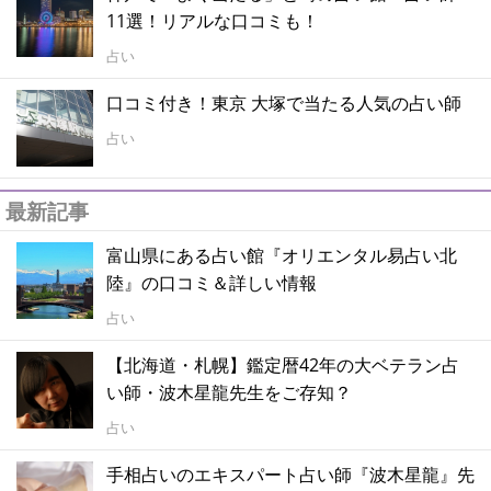
11選！リアルな口コミも！
占い
口コミ付き！東京 大塚で当たる人気の占い師
占い
最新記事
富山県にある占い館『オリエンタル易占い北
陸』の口コミ＆詳しい情報
占い
【北海道・札幌】鑑定暦42年の大ベテラン占
い師・波木星龍先生をご存知？
占い
手相占いのエキスパート占い師『波木星龍』先