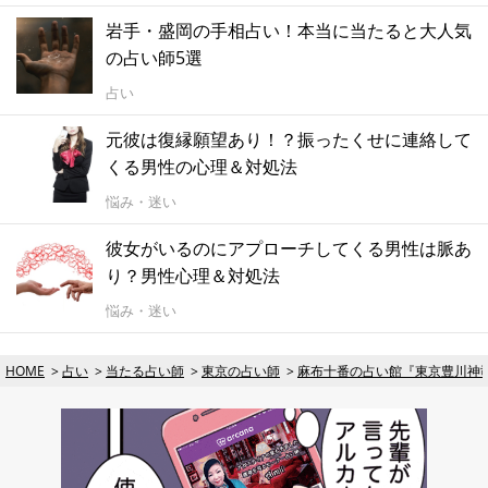
岩手・盛岡の手相占い！本当に当たると大人気
の占い師5選
占い
元彼は復縁願望あり！？振ったくせに連絡して
くる男性の心理＆対処法
悩み・迷い
彼女がいるのにアプローチしてくる男性は脈あ
り？男性心理＆対処法
悩み・迷い
HOME
占い
当たる占い師
東京の占い師
麻布十番の占い館『東京豊川神