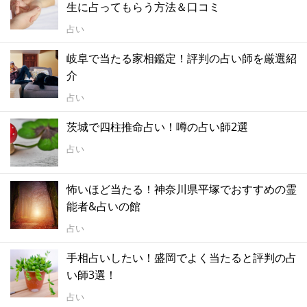
生に占ってもらう方法＆口コミ
占い
岐阜で当たる家相鑑定！評判の占い師を厳選紹
介
占い
茨城で四柱推命占い！噂の占い師2選
占い
怖いほど当たる！神奈川県平塚でおすすめの霊
能者&占いの館
占い
手相占いしたい！盛岡でよく当たると評判の占
い師3選！
占い