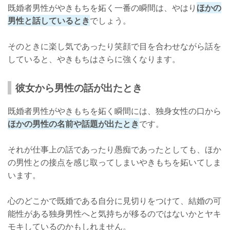
既婚者男性がやきもちを妬く一番の瞬間は、やはり
ほかの
男性と話しているとき
でしょう。
そのときに楽し気であったり笑顔で目を合わせながら話を
していると、やきもちはさらに強くなります。
彼女から男性の話が出たとき
既婚者男性がやきもちを妬く瞬間には、独身女性の口から
ほかの男性の名前や話題が出たとき
です。
それが仕事上の話であったり愚痴であったとしても、ほか
の男性との接点を感じ取ってしまいやきもちを妬いてしま
います。
心のどこかで既婚である自分に見切りをつけて、結婚の可
能性がある独身男性へと気持ちが移るのではないかとヤキ
モキしているのかもしれません。