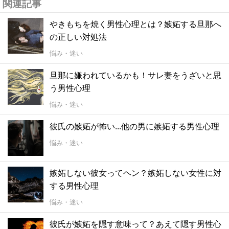
関連記事
やきもちを焼く男性心理とは？嫉妬する旦那へ
の正しい対処法
悩み・迷い
旦那に嫌われているかも！サレ妻をうざいと思
う男性心理
悩み・迷い
彼氏の嫉妬が怖い...他の男に嫉妬する男性心理
悩み・迷い
嫉妬しない彼女ってヘン？嫉妬しない女性に対
する男性心理
悩み・迷い
彼氏が嫉妬を隠す意味って？あえて隠す男性心