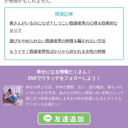
が無難かもしれません。
関連記事
奥さんがいるのになぜ？しつこい既婚者男の心理＆効果的な
セリフ
遊びをやめられない既婚者男の特徴＆騙されない方法
もうイヤ！既婚者男性ばかりから好かれる女性の特徴
幸せになる情報たくさん！
SNSでウラッテをフォローしよう！
幸せを呼ぶ方法、今年の運勢、占い、恋の秘訣、彼をメロ
メロにさせる方法、あの人が冷たい理由…etc 女性にとって
役に立つ内容を配信します♪LINEの友達になるとオトクな
クーポンもお届けっ！