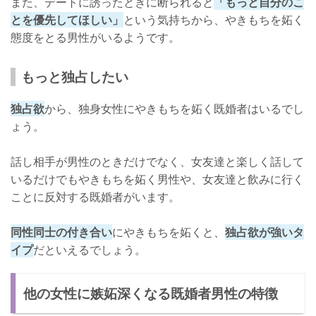
また、デートに誘ったときに断られると
「もっと自分のこ
とを優先してほしい」
という気持ちから、やきもちを妬く
態度をとる男性がいるようです。
もっと独占したい
独占欲
から、独身女性にやきもちを妬く既婚者はいるでし
ょう。
話し相手が男性のときだけでなく、女友達と楽しく話して
いるだけでもやきもちを妬く男性や、女友達と飲みに行く
ことに反対する既婚者がいます。
同性同士の付き合い
にやきもちを妬くと、
独占欲が強いタ
イプ
だといえるでしょう。
他の女性に嫉妬深くなる既婚者男性の特徴