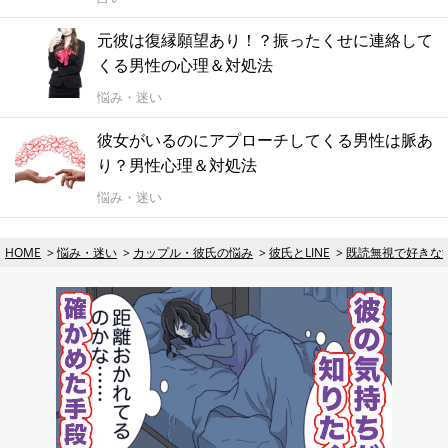
元彼は復縁願望あり！？振ったくせに連絡して
くる男性の心理＆対処法
悩み・迷い
彼女がいるのにアプローチしてくる男性は脈あ
り？男性心理＆対処法
悩み・迷い
HOME
悩み・迷い
カップル・彼氏の悩み
彼氏とLINE
既読無視で好きな