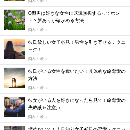
悩み・迷い
O型男は好きな女性に既読無視するってホン
ト？脈ありか確かめる方法
悩み・迷い
彼氏欲しい女子必見！男性を引き寄せるテクニ
ック！
悩み・迷い
彼氏がいる女性を奪いたい！具体的な略奪愛の
方法
悩み・迷い
彼女がいる人を好きになったら見て！略奪愛の
失敗談＆注意点
悩み・迷い
諦めないで！人見知り女子必見の恋愛テクニッ