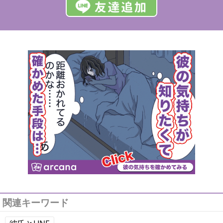
関連キーワード