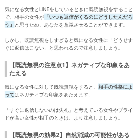
気になる女性とLINEをしているときに既読無視をすること
で、相手の女性が
「いつも返信がくるのにどうしたんだろ
う」
と思うため、あなたを意識させることができます。
しかし、既読無視をしすぎると気になる女性に「どうせす
ぐに返信はこない」と思われるので注意しましょう。
【既読無視の注意点1】ネガティブな印象をあ
たえる
気になる女性に対して既読無視をすると、
相手の性格によ
って
はネガティブな印象をあたえます。
「すぐに返信しないのは失礼」と考えている女性やプライ
ドが高い女性が相手のときは、より注意しましょう。
【既読無視の効果2】自然消滅の可能性がある