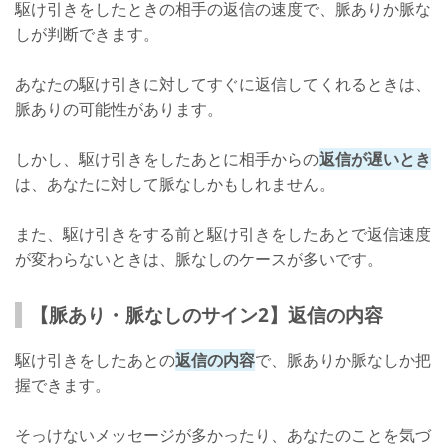
駆け引きをしたときの相手の返信の速度で、脈ありか脈な
しが判断できます。
あなたの駆け引きに対してすぐに返信してくれるときは、
脈ありの可能性があります。
しかし、駆け引きをしたあとに相手からの
返信が遅いとき
は、あなたに対して脈なしかもしれません。
また、駆け引きをする前と駆け引きをしたあとで返信速度
が変わらないときは、脈なしのケースが多いです。
【脈あり・脈なしのサイン2】返信の内容
駆け引きをしたあとの
返信の内容
で、脈ありか脈なしか把
握できます。
そっけないメッセージが多かったり、あなたのことを気づ