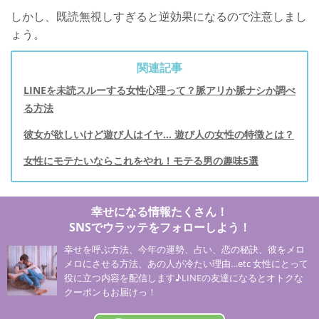
しかし、既読無視しすぎると逆効果になるので注意しまし
ょう。
関連記事
LINEを未読スルーする女性心理って？脈アリか脈ナシか調べ
る方法
彼女が欲しいけど遊び人はイヤ… 遊び人の女性の特徴とは？
女性にモテたいならこれをやれ！モテる男の趣味5選
幸せになる情報たくさん！
SNSでウラッテをフォローしよう！
幸せを呼ぶ方法、今年の運勢、占い、恋の秘訣、彼をメロ
メロにさせる方法、あの人が冷たい理由…etc 女性にとって
役に立つ内容を配信します♪LINEの友達になるとオトクな
クーポンもお届けっ！