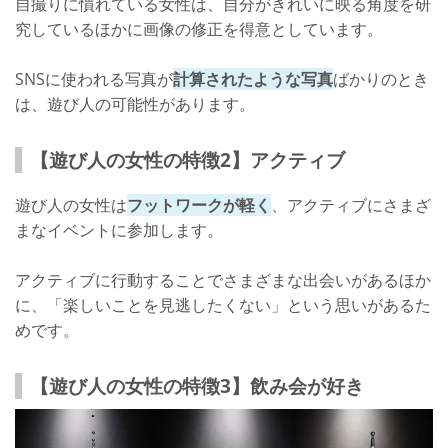
自撮りに慣れている女性は、自分がきれいに映る角度を研
究しているほかに画像の修正を得意としています。
SNSに使われる写真が
計算されたような写真
ばかりのとき
は、遊び人の可能性があります。
【遊び人の女性の特徴2】アクティブ
遊び人の女性は
フットワークが軽く
、アクティブにさまざ
まなイベントに参加します。
アクティブに行動することでさまざまな出会いがあるほか
に、「楽しいことを見逃したくない」という思いがあるた
めです。
【遊び人の女性の特徴3】飲み会が好き