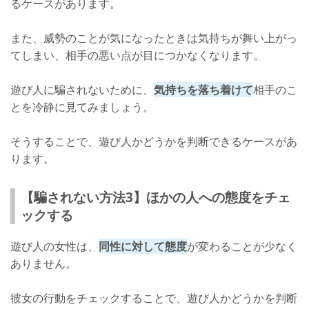
るケースがあります。
また、威勢のことが気になったときは気持ちが舞い上がっ
てしまい、相手の悪い点が目につかなくなります。
遊び人に騙されないために、
気持ちを落ち着けて
相手のこ
とを冷静に見てみましょう。
そうすることで、遊び人かどうかを判断できるケースがあ
ります。
【騙されない方法3】ほかの人への態度をチェ
ックする
遊び人の女性は、
同性に対して態度
が変わることが少なく
ありません。
彼女の行動をチェックすることで、遊び人かどうかを判断