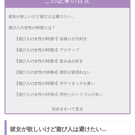
この記事の目次
彼女が欲しいけど遊び人は避けたい…
遊び人の女性の特徴とは？
【遊び人の女性の特徴1】自撮りが大好き
【遊び人の女性の特徴2】アクティブ
【遊び人の女性の特徴3】飲み会が好き
【遊び人の女性の特徴4】彼氏が途切れない
【遊び人の女性の特徴5】ボディタッチが多い
【遊び人の女性の特徴6】同性とのトラブルが多い
遊び人は直らないの？
目次をすべて見る
遊び人の女性に騙されないようにするには？
彼女が欲しいけど遊び人は避けたい…
【騙されない方法1】遊び人の女性の特徴を知る