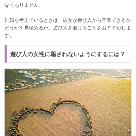
なくありません。
結婚を考えているときは、彼女が遊び人から卒業できるか
どうかを見極めるか、遊び人を避けることをおすすめしま
す。
遊び人の女性に騙されないようにするには？