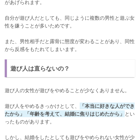
があげられます。
自分が遊び人だとしても、同じように複数の男性と遊ぶ女
性を嫌うことが多いためです。
また、男性相手だと露骨に態度が変わることがあり、同性
から反感をもたれてしまいます。
遊び人は直らないの？
遊び人の女性が遊びをやめることが少なくありません。
遊び人をやめるきっかけとして、
「本当に好きな人ができ
たから」「年齢を考えて、結婚に焦りはじめたから」
とい
ったものがあります。
しかし、結婚をしたとしても遊びをやめられない女性が少