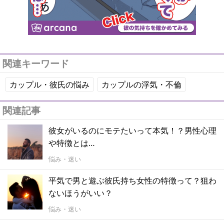
関連キーワード
カップル・彼氏の悩み
カップルの浮気・不倫
関連記事
彼女がいるのにモテたいって本気！？男性心理
や特徴とは…
悩み・迷い
平気で男と遊ぶ彼氏持ち女性の特徴って？狙わ
ないほうがいい？
悩み・迷い