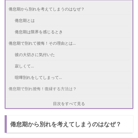
倦怠期から別れを考えてしまうのはなぜ？
倦怠期とは
倦怠期は限界を感じるとき
倦怠期で別れて後悔！その理由とは…
彼の大切さに気付いた
寂しくて…
喧嘩別れをしてしまって…
倦怠期で別れ後悔！復縁する方法は？
自分の行動を反省する
目次をすべて見る
今を楽しむ
倦怠期から別れを考えてしまうのはなぜ？
せめて半年は連絡を取らない
倦怠期はどう乗り越えるべきだった？