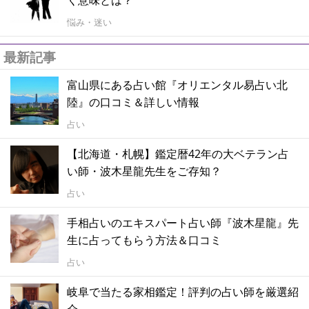
悩み・迷い
最新記事
富山県にある占い館『オリエンタル易占い北
陸』の口コミ＆詳しい情報
占い
【北海道・札幌】鑑定暦42年の大ベテラン占
い師・波木星龍先生をご存知？
占い
手相占いのエキスパート占い師『波木星龍』先
生に占ってもらう方法＆口コミ
占い
岐阜で当たる家相鑑定！評判の占い師を厳選紹
介