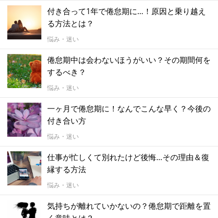
付き合って1年で倦怠期に…！原因と乗り越え
る方法とは？
悩み・迷い
倦怠期中は会わないほうがいい？その期間何を
するべき？
悩み・迷い
一ヶ月で倦怠期に！なんでこんな早く？今後の
付き合い方
悩み・迷い
仕事が忙しくて別れたけど後悔…その理由＆復
縁する方法
悩み・迷い
気持ちが離れていかないの？倦怠期で距離を置
く意味とは？