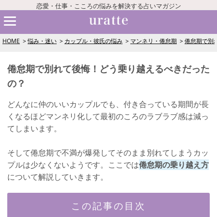
恋愛・仕事・こころの悩みを解決する占いマガジン
HOME
悩み・迷い
カップル・彼氏の悩み
マンネリ・倦怠期
倦怠期で別
倦怠期で別れて後悔！どう乗り越えるべきだった
の？
どんなに仲のいいカップルでも、付き合っている期間が長
くなるほどマンネリ化して最初のころのラブラブ感は減っ
てしまいます。
そして倦怠期で不満が爆発してそのまま別れてしまうカッ
プルは少なくないようです。ここでは
倦怠期の乗り越え方
について解説していきます。
この記事の目次