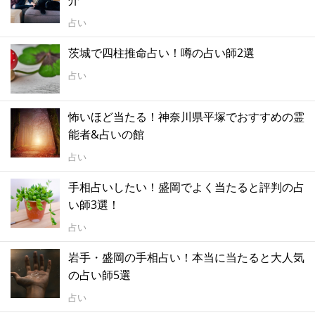
占い
茨城で四柱推命占い！噂の占い師2選
占い
怖いほど当たる！神奈川県平塚でおすすめの霊
能者&占いの館
占い
手相占いしたい！盛岡でよく当たると評判の占
い師3選！
占い
岩手・盛岡の手相占い！本当に当たると大人気
の占い師5選
占い