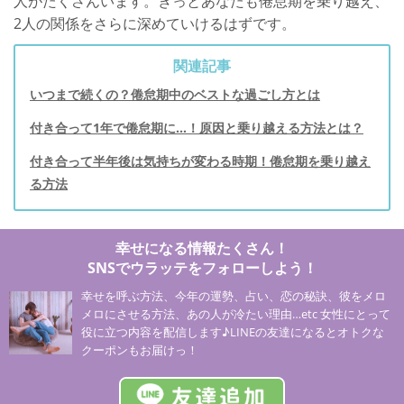
人がたくさんいます。きっとあなたも倦怠期を乗り越え、
2人の関係をさらに深めていけるはずです。
関連記事
いつまで続くの？倦怠期中のベストな過ごし方とは
付き合って1年で倦怠期に…！原因と乗り越える方法とは？
付き合って半年後は気持ちが変わる時期！倦怠期を乗り越え
る方法
幸せになる情報たくさん！
SNSでウラッテをフォローしよう！
幸せを呼ぶ方法、今年の運勢、占い、恋の秘訣、彼をメロ
メロにさせる方法、あの人が冷たい理由…etc 女性にとって
役に立つ内容を配信します♪LINEの友達になるとオトクな
クーポンもお届けっ！