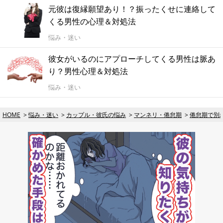
元彼は復縁願望あり！？振ったくせに連絡して
くる男性の心理＆対処法
悩み・迷い
彼女がいるのにアプローチしてくる男性は脈あ
り？男性心理＆対処法
悩み・迷い
HOME
悩み・迷い
カップル・彼氏の悩み
マンネリ・倦怠期
倦怠期で別