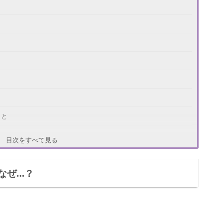
こと
目次をすべて見る
なぜ…？
は？