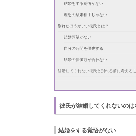
結婚をする覚悟がない
理想の結婚相手じゃない
別れたほうがいい彼氏とは？
結婚願望がない
自分の時間を優先する
結婚の価値観が合わない
結婚してくれない彼氏と別れる前に考える
自分が理想の結婚相手か
彼氏とは価値観が合わないのか
彼氏が結婚してくれないのは
別れて後悔をしないのか
後悔したくない！別れることを決意するに
新しい出会いを求める
結婚をする覚悟がない