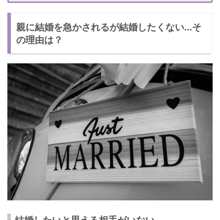
親に気持ちを伝える
親に結婚を急かされるが結婚したくない…そ
一人暮らしをする
の理由は？
彼氏を紹介する
結婚以外で親を安心させる方法はある？
自立する
安定した仕事をする
彼氏をつくる
結婚は無理にするものではない！
結婚したいと思える相手がいない