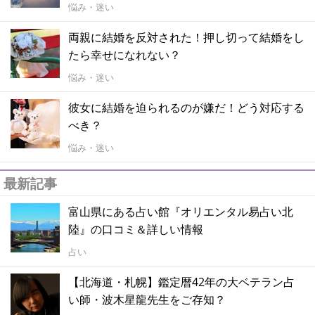
悩み・迷い
両親に結婚を反対された！押し切って結婚をし
たら幸せになれない？
悩み・迷い
彼女に結婚を迫られるのが嫌だ！どう対応する
べき？
悩み・迷い
最新記事
富山県にある占い館『オリエンタル易占い北
陸』の口コミ＆詳しい情報
占い
【北海道・札幌】鑑定暦42年の大ベテラン占
い師・波木星龍先生をご存知？