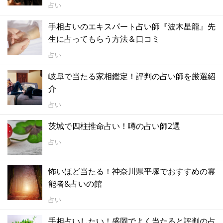
占い
手相占いのエキスパート占い師『波木星龍』先
生に占ってもらう方法＆口コミ
占い
岐阜で当たる家相鑑定！評判の占い師を厳選紹
介
占い
茨城で四柱推命占い！噂の占い師2選
占い
怖いほど当たる！神奈川県平塚でおすすめの霊
能者&占いの館
占い
手相占いしたい！盛岡でよく当たると評判の占