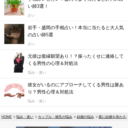
い師3選！
占い
岩手・盛岡の手相占い！本当に当たると大人気
の占い師5選
占い
元彼は復縁願望あり！？振ったくせに連絡して
くる男性の心理＆対処法
悩み・迷い
彼女がいるのにアプローチしてくる男性は脈あ
り？男性心理＆対処法
悩み・迷い
HOME
悩み・迷い
カップル・彼氏の悩み
結婚の悩み
親に結婚を急かさ