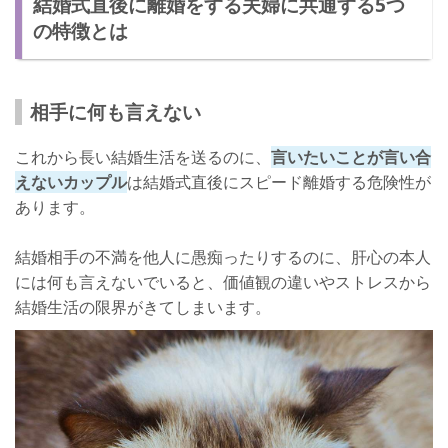
結婚式直後に離婚をする夫婦に共通する5つ
結婚前でもわかる？スピード離婚するカップルの共通点
の特徴とは
その場のノリで行動する
見栄っ張り
相手に何も言えない
すぐに離婚する夫婦は結婚式でも見抜くことができるって本当？
派手過ぎる結婚式は要注意
これから長い結婚生活を送るのに、
言いたいことが言い合
えないカップル
は結婚式直後にスピード離婚する危険性が
こだわりの強い結婚式は前途多難
あります。
結婚式直後に離婚する夫婦の特徴まとめ
結婚相手の不満を他人に愚痴ったりするのに、肝心の本人
には何も言えないでいると、価値観の違いやストレスから
結婚生活の限界がきてしまいます。