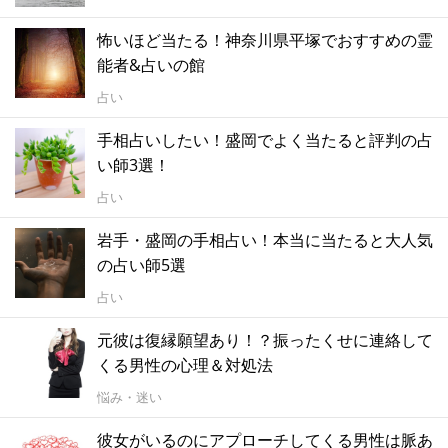
怖いほど当たる！神奈川県平塚でおすすめの霊
能者&占いの館
占い
手相占いしたい！盛岡でよく当たると評判の占
い師3選！
占い
岩手・盛岡の手相占い！本当に当たると大人気
の占い師5選
占い
元彼は復縁願望あり！？振ったくせに連絡して
くる男性の心理＆対処法
悩み・迷い
彼女がいるのにアプローチしてくる男性は脈あ