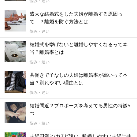
悩み・迷い
盛大な結婚式をした夫婦が離婚する原因っ
て！？離婚を防ぐ方法とは
悩み・迷い
結婚式を挙げないと離婚しやすくなるって本
当？離婚率とは
悩み・迷い
共働きで子なしの夫婦は離婚率が高いって本
当？別れやすい理由とは
悩み・迷い
結婚間近？プロポーズを考えてる男性の特徴5
つ
悩み・迷い
夫婦円満とはほど遠い...離婚しやすい夫婦に共