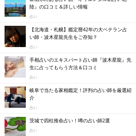
陸』の口コミ＆詳しい情報
占い
【北海道・札幌】鑑定暦42年の大ベテラン占
い師・波木星龍先生をご存知？
占い
手相占いのエキスパート占い師『波木星龍』先
生に占ってもらう方法＆口コミ
占い
岐阜で当たる家相鑑定！評判の占い師を厳選紹
介
占い
茨城で四柱推命占い！噂の占い師2選
占い