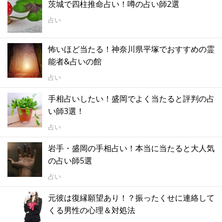
茨城で四柱推命占い！噂の占い師2選
占い
怖いほど当たる！神奈川県平塚でおすすめの霊
能者&占いの館
占い
手相占いしたい！盛岡でよく当たると評判の占
い師3選！
占い
岩手・盛岡の手相占い！本当に当たると大人気
の占い師5選
占い
元彼は復縁願望あり！？振ったくせに連絡して
くる男性の心理＆対処法