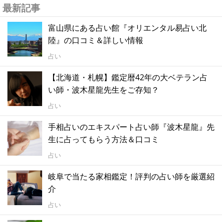
最新記事
富山県にある占い館『オリエンタル易占い北
陸』の口コミ＆詳しい情報
占い
【北海道・札幌】鑑定暦42年の大ベテラン占
い師・波木星龍先生をご存知？
占い
手相占いのエキスパート占い師『波木星龍』先
生に占ってもらう方法＆口コミ
占い
岐阜で当たる家相鑑定！評判の占い師を厳選紹
介
占い