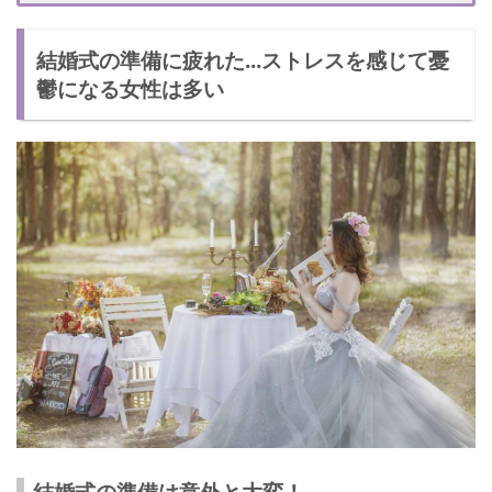
両家でもめごとが起きた
結婚式の準備に疲れた...ストレスを感じて憂
相手と意見が合わない
鬱になる女性は多い
放っておくのは危険！結婚式の準備が疲れたときの乗り越え方
2人のいい思い出を思い出す
お互いに思いやりを忘れない
結婚式のことを想像する
旦那との関係を悪化させる危険もある！疲れたときの注意点
結婚式の準備は意外と大変！