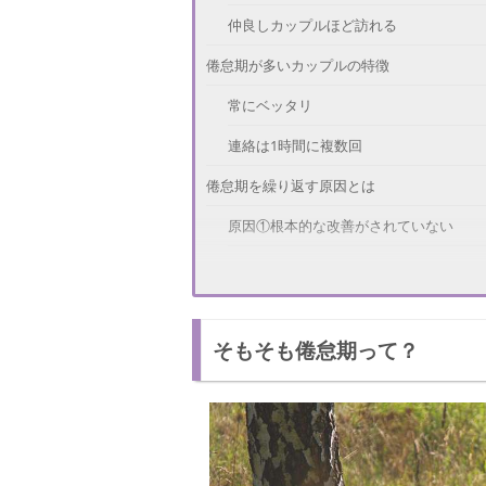
仲良しカップルほど訪れる
倦怠期が多いカップルの特徴
常にベッタリ
連絡は1時間に複数回
倦怠期を繰り返す原因とは
原因①根本的な改善がされていない
原因②自己主張が強い
もうイヤ！倦怠期を終われせる方法
そもそも倦怠期って？
お互いを尊重する
ストレス発散法を見つける
倦怠期で別れやすいカップルの特徴