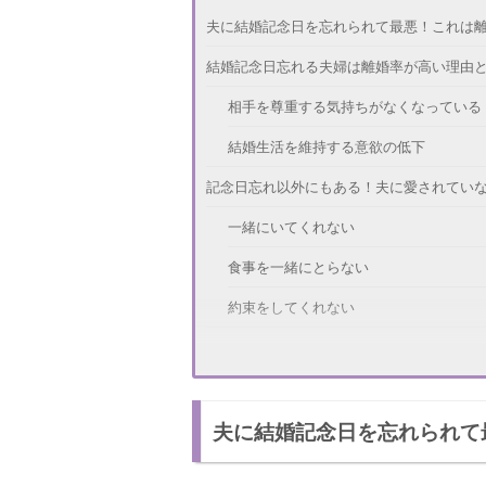
夫に結婚記念日を忘れられて最悪！これは
結婚記念日忘れる夫婦は離婚率が高い理由
相手を尊重する気持ちがなくなっている
結婚生活を維持する意欲の低下
記念日忘れ以外にもある！夫に愛されてい
一緒にいてくれない
食事を一緒にとらない
約束をしてくれない
うまくいかない？離婚前の4つの前兆とは
相手を批判する
夫に結婚記念日を忘れられて
相手のせいにする
会話を拒否する