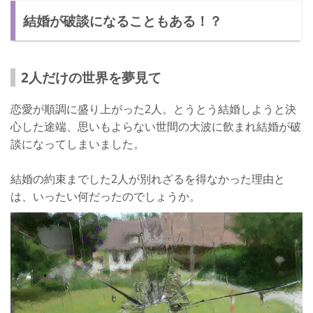
結婚が破談になることもある！？
相手の親の性格をよくみる
自分の親をおさえる
結婚が破談になる理由は人それぞれ！
2人だけの世界を夢見て
恋愛が順調に盛り上がった2人。とうとう結婚しようと決
心した途端、思いもよらない世間の大波に飲まれ結婚が破
談になってしまいました。
結婚の約束までした2人が別れざるを得なかった理由と
は、いったい何だったのでしょうか。