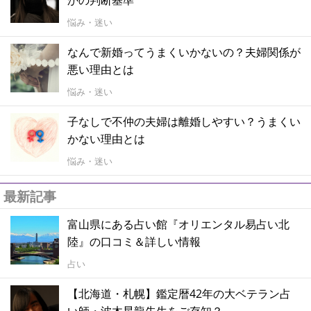
悩み・迷い
なんで新婚ってうまくいかないの？夫婦関係が
悪い理由とは
悩み・迷い
子なしで不仲の夫婦は離婚しやすい？うまくい
かない理由とは
悩み・迷い
最新記事
富山県にある占い館『オリエンタル易占い北
陸』の口コミ＆詳しい情報
占い
【北海道・札幌】鑑定暦42年の大ベテラン占
い師・波木星龍先生をご存知？