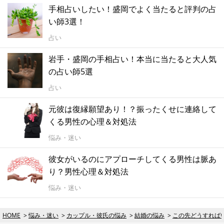
手相占いしたい！盛岡でよく当たると評判の占
い師3選！
占い
岩手・盛岡の手相占い！本当に当たると大人気
の占い師5選
占い
元彼は復縁願望あり！？振ったくせに連絡して
くる男性の心理＆対処法
悩み・迷い
彼女がいるのにアプローチしてくる男性は脈あ
り？男性心理＆対処法
悩み・迷い
HOME
悩み・迷い
カップル・彼氏の悩み
結婚の悩み
この先どうすれば