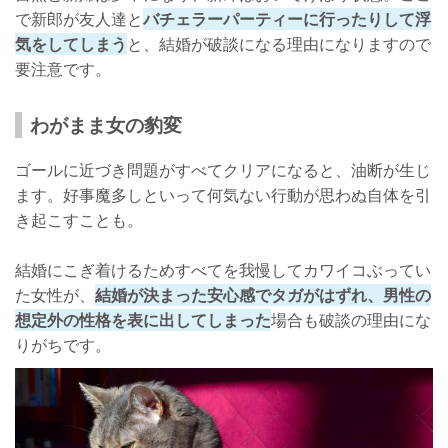
で新郎が友人達と
バチェラーパーティーに行ったりして浮
気をしてしまう
と、結婚が破談になる理由になりますので
要注意です。
わがまま女の豹変
ゴールに近づき問題がすべてクリアになると、油断が生じ
ます。好事魔多しといって何気ない行動が思わぬ自体を引
き起こすことも。
結婚にこぎ着けるためすべてを我慢してカワイコぶってい
た女性が、
結婚が決まった安心感でタガがはずれ、男性の
想定外の性格を表に出してしまった
場合も破談の理由にな
りがちです。