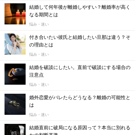
結婚して何年後が離婚しやすい？離婚率が高く
なる期間とは
悩み・迷い
付き合いたい彼氏と結婚したい旦那は違う？そ
の理由とは
悩み・迷い
結婚を破談にしたい。直前で破談にする場合の
注意点
悩み・迷い
婚外恋愛がバレたらどうなる？離婚の可能性と
は
悩み・迷い
結婚直前に破局になる原因って？本当に別れる
かの判断基準