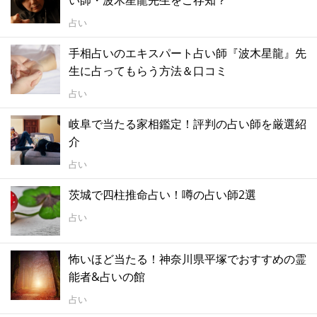
占い
手相占いのエキスパート占い師『波木星龍』先
生に占ってもらう方法＆口コミ
占い
岐阜で当たる家相鑑定！評判の占い師を厳選紹
介
占い
茨城で四柱推命占い！噂の占い師2選
占い
怖いほど当たる！神奈川県平塚でおすすめの霊
能者&占いの館
占い