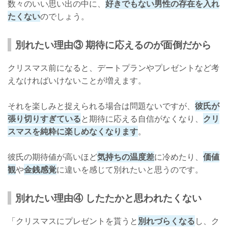
数々のいい思い出の中に、
好きでもない男性の存在を入れ
たくない
のでしょう。
別れたい理由③ 期待に応えるのが面倒だから
クリスマス前になると、デートプランやプレゼントなど考
えなければいけないことが増えます。
それを楽しみと捉えられる場合は問題ないですが、
彼氏が
張り切りすぎている
と期待に応える自信がなくなり、
クリ
スマスを純粋に楽しめなくなります
。
彼氏の期待値が高いほど
気持ちの温度差
に冷めたり、
価値
観
や
金銭感覚
に違いを感じて別れたいと思うのです。
別れたい理由④ したたかと思われたくない
「クリスマスにプレゼントを貰うと
別れづらくなる
し、ク