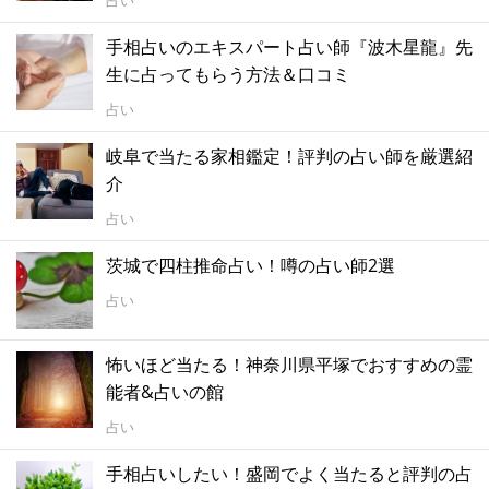
占い
手相占いのエキスパート占い師『波木星龍』先
生に占ってもらう方法＆口コミ
占い
岐阜で当たる家相鑑定！評判の占い師を厳選紹
介
占い
茨城で四柱推命占い！噂の占い師2選
占い
怖いほど当たる！神奈川県平塚でおすすめの霊
能者&占いの館
占い
手相占いしたい！盛岡でよく当たると評判の占