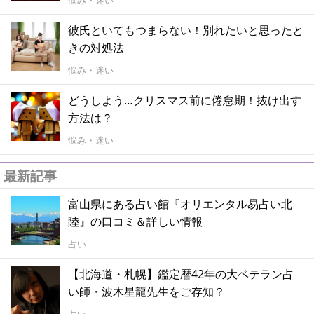
悩み・迷い
彼氏といてもつまらない！別れたいと思ったと
きの対処法
悩み・迷い
どうしよう…クリスマス前に倦怠期！抜け出す
方法は？
悩み・迷い
最新記事
富山県にある占い館『オリエンタル易占い北
陸』の口コミ＆詳しい情報
占い
【北海道・札幌】鑑定暦42年の大ベテラン占
い師・波木星龍先生をご存知？