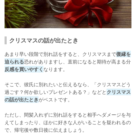
クリスマスの話が出たとき
あまり早い段階で別れ話をすると、クリスマスまで
復縁を
迫られる
恐れがありますし、直前になると期待が高まる分
反感を買いやすく
なります。
そこで、彼氏に別れたいと伝えるなら、「クリスマスどう
過ごす？何か欲しいプレゼントある？」などと
クリスマス
の話が出たとき
がベストです。
ただし、間髪入れずに別れ話をすると相手へダメージを与
えてしまったり、ほかに好きな人がいることを疑われるの
で、帰宅後や数日後に伝えましょう。