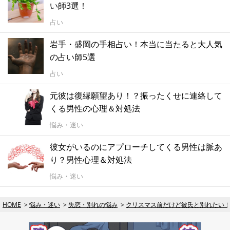
い師3選！
占い
岩手・盛岡の手相占い！本当に当たると大人気
の占い師5選
占い
元彼は復縁願望あり！？振ったくせに連絡して
くる男性の心理＆対処法
悩み・迷い
彼女がいるのにアプローチしてくる男性は脈あ
り？男性心理＆対処法
悩み・迷い
HOME
悩み・迷い
失恋・別れの悩み
クリスマス前だけど彼氏と別れたい