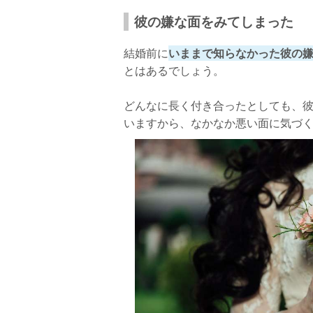
理由がわからなければ流されてみる
彼の嫌な面をみてしまった
結婚となると本当にいいのかと不安が…
結婚前に
いままで知らなかった彼の
とはあるでしょう。
どんなに長く付き合ったとしても、
いますから、なかなか悪い面に気づ