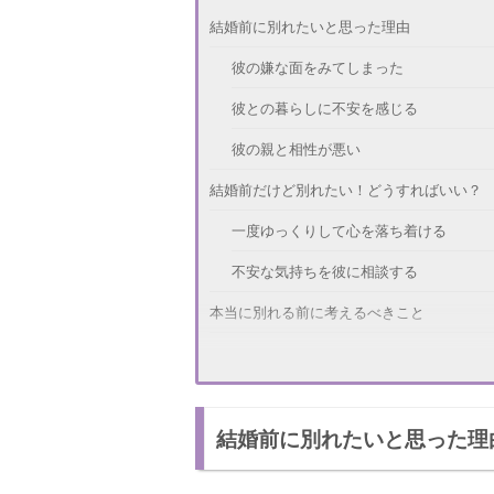
結婚前に別れたいと思った理由
彼の嫌な面をみてしまった
彼との暮らしに不安を感じる
彼の親と相性が悪い
結婚前だけど別れたい！どうすればいい？
一度ゆっくりして心を落ち着ける
不安な気持ちを彼に相談する
本当に別れる前に考えるべきこと
マリッジブルーかどうか判断する
結婚は両方の家族全体の問題
結婚前に別れたいと思った理
結婚前の不安を乗り越えるには？
気持ちを誰かに打ち明ける