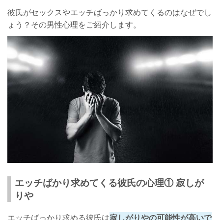
彼氏がセックスやエッチばっかり求めてくるのはなぜでし
ょう？その男性心理をご紹介します。
エッチばかり求めてくる彼氏の心理① 寂しが
りや
エッチばっかり求める彼氏は
寂しがりやの可能性が高いで