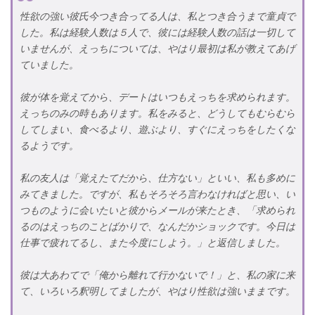
性欲の強い彼氏今つき合ってる人は、私とつき合うまで童貞で
した。私は経験人数は５人で、彼には経験人数の話は一切して
いませんが、えっちについては、やはり最初は私が教えてあげ
ていました。
彼が体を覚えてから、デートはいつもえっちを求められます。
えっちのみの時もあります。私をみると、どうしてもむらむら
してしまい、食べるより、遊ぶより、すぐにえっちをしたくな
るようです。
私の友人は「覚えたてだから、仕方ない」といい、私も多めに
みてきました。ですが、私もそろそろ言わなければと思い、い
つものように会いたいと彼からメールが来たとき、「求められ
るのはえっちのことばかりで、なんだかショックです。今日は
仕事で疲れてるし、また今度にしよう。」と返信しました。
彼は大あわてで「俺から離れて行かないで！」と、私の家に来
て、いろいろ釈明してましたが、やはり性欲は強いままです。