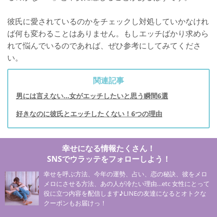
彼氏に愛されているのかをチェックし対処していかなけれ
ば何も変わることはありません。もしエッチばかり求めら
れて悩んでいるのであれば、ぜひ参考にしてみてくださ
い。
関連記事
男には言えない…女がエッチしたいと思う瞬間6選
好きなのに彼氏とエッチしたくない！6つの理由
幸せになる情報たくさん！
SNSでウラッテをフォローしよう！
幸せを呼ぶ方法、今年の運勢、占い、恋の秘訣、彼をメロ
メロにさせる方法、あの人が冷たい理由…etc 女性にとって
役に立つ内容を配信します♪LINEの友達になるとオトクな
クーポンもお届けっ！