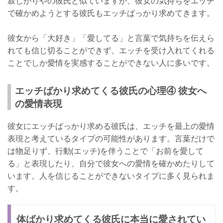
寂しがりやの彼氏と似ていますが、彼女の気持ちをエッチ
で確かめようとする彼氏もエッチばっかり求めてきます。
彼女から「大好き」「愛してる」と言葉で気持ちを伝えら
れても信じ切ることができず、エッチを受け入れてくれる
ことでしか愛情を実感することができない人に多いです。
エッチばかり求めてくる彼氏の心理④ 彼女へ
の愛情表現
彼女にエッチばっかり求める彼氏は、エッチを最上の愛情
表現と考えているタイプの可能性があります。言葉だけで
は物足りず、行動(エッチ)を伴うことで「お前を愛して
る」と表現したり、自分で彼女への愛情を確かめたりして
います。人を信じることができないタイプに多く見られま
す。
体ばかり求めてくる彼氏に本当に愛されてい