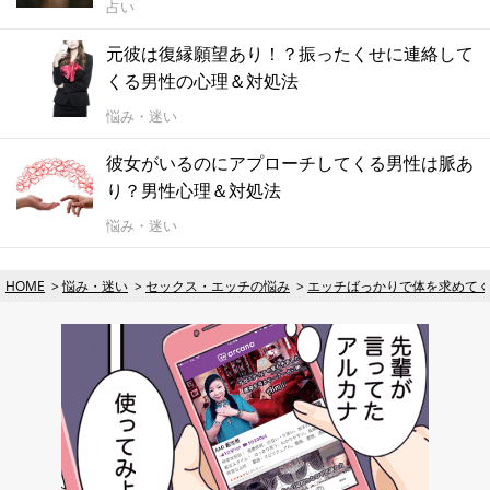
占い
元彼は復縁願望あり！？振ったくせに連絡して
くる男性の心理＆対処法
悩み・迷い
彼女がいるのにアプローチしてくる男性は脈あ
り？男性心理＆対処法
悩み・迷い
HOME
悩み・迷い
セックス・エッチの悩み
エッチばっかりで体を求めて