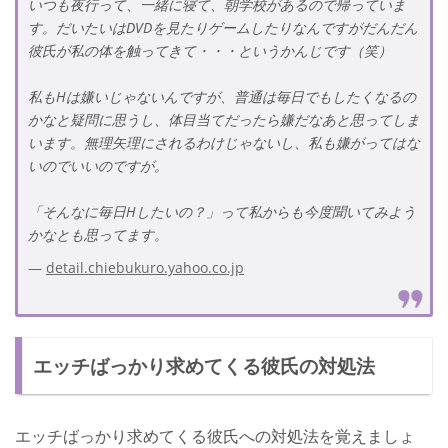
いつも夜行って、一緒に寝て、朝学校があるので帰っていま
す。だいたいはDVDを見たりゲームしたりなんですがだんだん
彼氏が私の体を触ってきて・・・というかんじです（笑）
私もHは嫌いじゃないんですが、普通は毎日でもしたくなるの
かなと疑問に思うし、体目当てだったら嫌だなあと思ってしま
います。無理矢理にされるわけじゃないし、私も嫌がってはな
いのでいいのですが。
「そんなに毎日Hしたいの？」って私からも今度聞いてみよう
かなとも思ってます。
detail.chiebukuro.yahoo.co.jp
エッチばっかり求めてくる彼氏の対処法
エッチばっかり求めてくる彼氏への対処法を覚えましょ