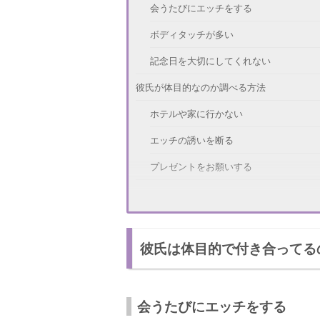
会うたびにエッチをする
ボディタッチが多い
記念日を大切にしてくれない
彼氏が体目的なのか調べる方法
ホテルや家に行かない
エッチの誘いを断る
プレゼントをお願いする
体目的だったら別れるべき？判断基準
別れて新しい恋をしたほうがいい
彼氏は体目的で付き合ってる
別れて後悔するなら別れないほうがいい
もう終わりにしよう！別れる方法
別れる覚悟をする
会うたびにエッチをする