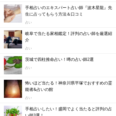
手相占いのエキスパート占い師『波木星龍』先
生に占ってもらう方法＆口コミ
占い
岐阜で当たる家相鑑定！評判の占い師を厳選紹
介
占い
茨城で四柱推命占い！噂の占い師2選
占い
怖いほど当たる！神奈川県平塚でおすすめの霊
能者&占いの館
占い
手相占いしたい！盛岡でよく当たると評判の占
い師3選！