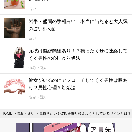
占い
岩手・盛岡の手相占い！本当に当たると大人気
の占い師5選
占い
元彼は復縁願望あり！？振ったくせに連絡して
くる男性の心理＆対処法
悩み・迷い
彼女がいるのにアプローチしてくる男性は脈あ
り？男性心理＆対処法
悩み・迷い
HOME
悩み・迷い
見抜きたい！彼氏を乗り換えようとしているサインとは？