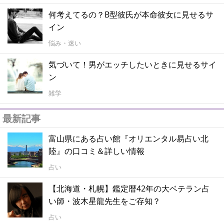
何考えてるの？B型彼氏が本命彼女に見せるサ
イン
悩み・迷い
気づいて！男がエッチしたいときに見せるサイ
ン
雑学
最新記事
富山県にある占い館『オリエンタル易占い北
陸』の口コミ＆詳しい情報
占い
【北海道・札幌】鑑定暦42年の大ベテラン占
い師・波木星龍先生をご存知？
占い