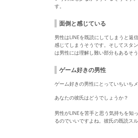
何回にも分けて送る
す。
話題が長続きするLINEテクニック
面倒と感じている
テンポがはやい
スタンプを上手に使う
男性はLINEを既読にしてしまうと
感じてしまうそうです。そしてスタ
まとめ
は男性には理解し難い部分もあるそ
ゲーム好きの男性
ゲーム好きの男性にとっていちいちメ
あなたの彼氏はどうでしょうか？
男性がLINEを苦手と思う気持ちを
るのでいいですよね。彼氏の既読ス