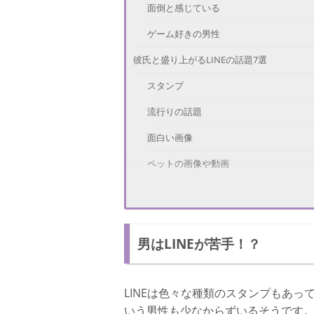
面倒と感じている
ゲーム好きの男性
彼氏と盛り上がるLINEの話題7選
スタンプ
流行りの話題
面白い画像
ペットの画像や動画
ニュースで話題
相談
男はLINEが苦手！？
好き
おすすめできない話題
LINEは色々な種類のスタンプもあっ
自分のことを事細かく送る
いう男性も少なからずいるそうです。