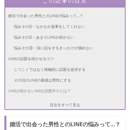
この記事の目次
婚活で出会った男性とのLINEの悩みって…？
悩みその➀：なかなか返事をしてくれない
悩みその➁：あまりLINEが続かない
悩みその③：深い話をするきっかけが掴めない
LINEの話題を続かせるコツ
しつこくではなく積極的に話題を提供する
その日のLINEの最後は男性にする
LINEが続かないNGな話題作りとは？
恋バナばかりしていると面倒くさいと思われる
目次をすべて見る
個人的な相談はNGな話題
婚活で出会った男性とのLINEの悩みって…？
LINEで婚活成功した人の体験談