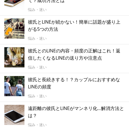
て？成功方法とは
悩み・迷い
彼氏とLINEが続かない！簡単に話題が盛り上
がる5つの方法
悩み・迷い
彼氏とのLINEの内容・頻度の正解はこれ！返
信したくなるLINEの送り方や注意点
悩み・迷い
彼氏と長続きする！？カップルにおすすめな
LINEの頻度
悩み・迷い
遠距離の彼氏とLINEがマンネリ化…解消方法と
は？
悩み・迷い