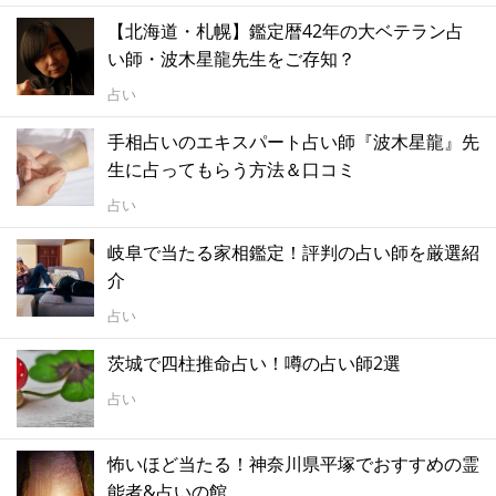
【北海道・札幌】鑑定暦42年の大ベテラン占
い師・波木星龍先生をご存知？
占い
手相占いのエキスパート占い師『波木星龍』先
生に占ってもらう方法＆口コミ
占い
岐阜で当たる家相鑑定！評判の占い師を厳選紹
介
占い
茨城で四柱推命占い！噂の占い師2選
占い
怖いほど当たる！神奈川県平塚でおすすめの霊
能者&占いの館