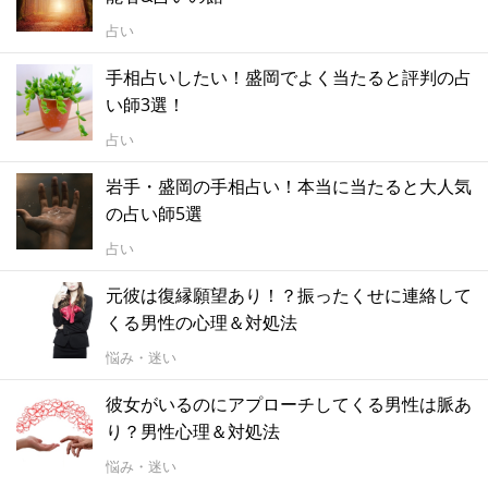
占い
手相占いしたい！盛岡でよく当たると評判の占
い師3選！
占い
岩手・盛岡の手相占い！本当に当たると大人気
の占い師5選
占い
元彼は復縁願望あり！？振ったくせに連絡して
くる男性の心理＆対処法
悩み・迷い
彼女がいるのにアプローチしてくる男性は脈あ
り？男性心理＆対処法
悩み・迷い