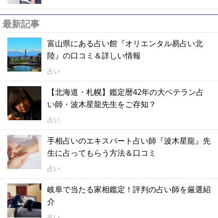
最新記事
富山県にある占い館『オリエンタル易占い北
陸』の口コミ＆詳しい情報
占い
【北海道・札幌】鑑定暦42年の大ベテラン占
い師・波木星龍先生をご存知？
占い
手相占いのエキスパート占い師『波木星龍』先
生に占ってもらう方法＆口コミ
占い
岐阜で当たる家相鑑定！評判の占い師を厳選紹
介
占い