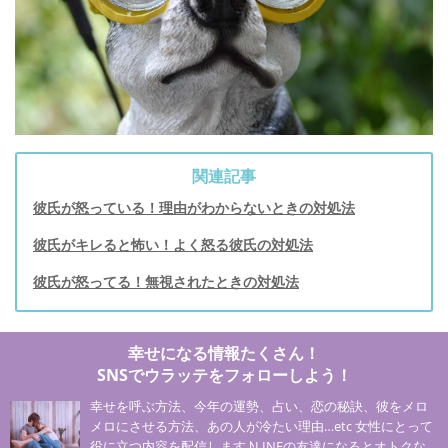
関連記事
彼氏が怒っている！理由がわからないときの対処法
彼氏がキレると怖い！よく怒る彼氏の対処法
彼氏が怒ってる！無視されたときの対処法
幸せになる情報たくさん！
SNSでウラッテをフォローしよう！
幸せを呼ぶ方法、今年の運勢、占い、恋の秘訣、彼をメロ
メロにさせる方法、あの人が冷たい理由…etc 女性にとって
役に立つ内容を配信します♪LINEの友達になるとオトクな