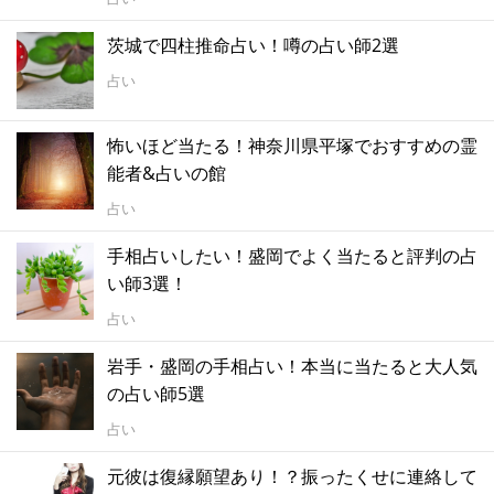
茨城で四柱推命占い！噂の占い師2選
占い
怖いほど当たる！神奈川県平塚でおすすめの霊
能者&占いの館
占い
手相占いしたい！盛岡でよく当たると評判の占
い師3選！
占い
岩手・盛岡の手相占い！本当に当たると大人気
の占い師5選
占い
元彼は復縁願望あり！？振ったくせに連絡して