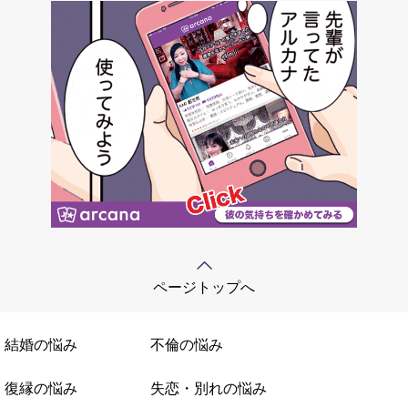
ページトップへ
結婚の悩み
不倫の悩み
復縁の悩み
失恋・別れの悩み