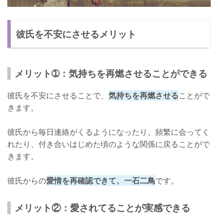
彼氏を不安にさせるメリット
メリット➀：気持ちを再燃させることができる
彼氏を不安にさせることで、
気持ちを再燃させる
ことがで
きます。
彼氏から毎日連絡がくるようになったり、頻繁に会ってく
れたり、付き合いはじめた頃のような関係に戻ることがで
きます。
彼氏からの
愛情を再確認できて、一石二鳥
です。
メリット②：愛されてることが実感できる