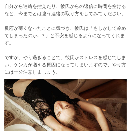
自分から連絡を控えたり、彼氏からの返信に時間を空ける
など、今までとは違う連絡の取り方をしてみてください。
反応が薄くなったことに気づき、彼氏は「もしかして冷め
てしまったのか...？」と不安を感じるようになってくれま
す。
ですが、やり過ぎることで、彼氏がストレスを感じてしま
い、ケンカが増える原因になってしまいますので、やり方
には十分注意しましょう。