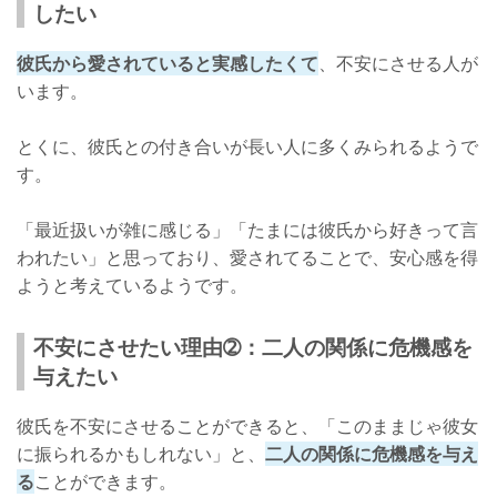
したい
さいごに
彼氏から愛されていると実感したくて
、不安にさせる人が
います。
とくに、彼氏との付き合いが長い人に多くみられるようで
す。
「最近扱いが雑に感じる」「たまには彼氏から好きって言
われたい」と思っており、愛されてることで、安心感を得
ようと考えているようです。
不安にさせたい理由➁：二人の関係に危機感を
与えたい
彼氏を不安にさせることができると、「このままじゃ彼女
に振られるかもしれない」と、
二人の関係に危機感を与え
る
ことができます。