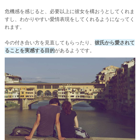
危機感を感じると、必要以上に彼女を構おうとしてくれま
すし、わかりやすい愛情表現をしてくれるようになってく
れます。
今の付き合い方を見直してもらったり、
彼氏から愛されて
ることを実感する目的
があるようです。