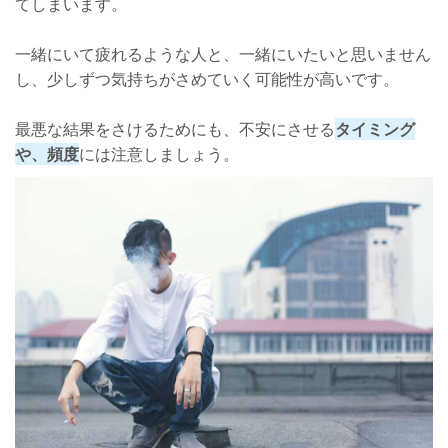
てしまいます。
一緒にいて疲れるような人と、一緒にいたいと思いません
し、少しずつ気持ちがさめていく可能性が高いです。
最悪な結果をさけるためにも、不安にさせる
タイミング
や、頻度
には注意しましょう。