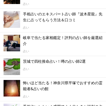
占い
手相占いのエキスパート占い師『波木星龍』先
生に占ってもらう方法＆口コミ
占い
岐阜で当たる家相鑑定！評判の占い師を厳選紹
介
占い
茨城で四柱推命占い！噂の占い師2選
占い
怖いほど当たる！神奈川県平塚でおすすめの霊
能者&占いの館
占い