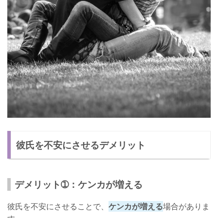
彼氏を不安にさせるデメリット
デメリット➀：ケンカが増える
彼氏を不安にさせることで、
ケンカが増える
場合がありま