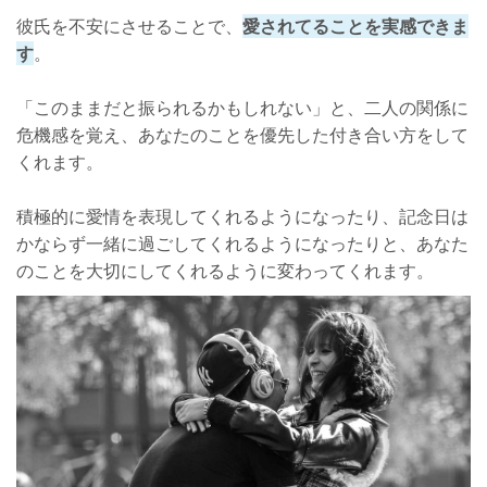
彼氏を不安にさせることで、
愛されてることを実感できま
す
。
「このままだと振られるかもしれない」と、二人の関係に
危機感を覚え、あなたのことを優先した付き合い方をして
くれます。
積極的に愛情を表現してくれるようになったり、記念日は
かならず一緒に過ごしてくれるようになったりと、あなた
のことを大切にしてくれるように変わってくれます。