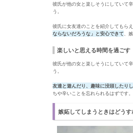
彼氏が他の女と楽しそうにしていて
う。
彼氏に女友達のことを紹介してもら
ならないだろうな」と安心できて
、
楽しいと思える時間を過ごす
彼氏が他の女と楽しそうにしていて
う。
友達と遊んだり、趣味に没頭したり
ちや辛いことを忘れられるはずです
嫉妬してしまうときはどうす