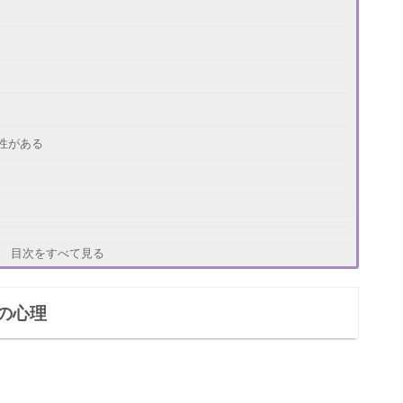
性がある
目次をすべて見る
の心理