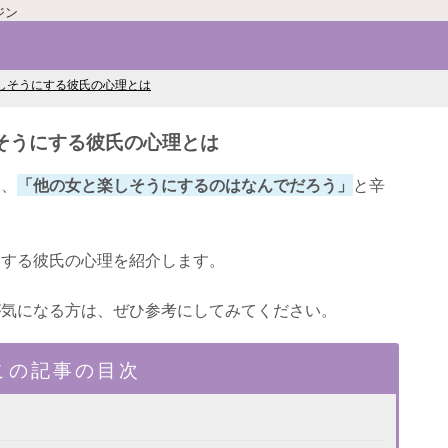
ジン
楽しそうにする彼氏の心理とは
しそうにする彼氏の心理とは
と、
「他の女と楽しそうにするのはなんでだろう」
と辛
にする彼氏の心理を紹介します。
が気になる方は、ぜひ参考にしてみてください。
この記事の目次