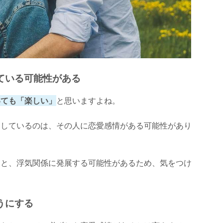
ている可能性がある
いても「楽しい」
と思いますよね。
にしているのは、その人に恋愛感情がある可能性があり
ると、浮気関係に発展する可能性があるため、気をつけ
うにする