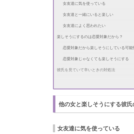
女友達に気を使っている
女友達と一緒にいると楽しい
女友達によく思われたい
楽しそうにするのは恋愛対象だから？
恋愛対象だから楽しそうにしている可能
恋愛対象じゃなくても楽しそうにする
彼氏を見ていて辛いときの対処法
彼氏に不安な気持ちを伝える
女友達のことを紹介してもらう
他の女と楽しそうにする彼氏
楽しいと思える時間を過ごす
嫉妬してしまうときはどうすればいい？
彼氏と信頼関係を築く
女友達に気を使っている