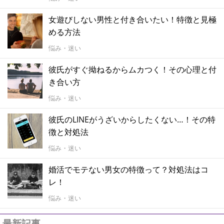
女遊びしない男性と付き合いたい！特徴と見極
める方法
悩み・迷い
彼氏がすぐ拗ねるからムカつく！その心理と付
き合い方
悩み・迷い
彼氏のLINEがうざいからしたくない…！その特
徴と対処法
悩み・迷い
婚活でモテない男女の特徴って？対処法はコ
レ！
悩み・迷い
最新記事