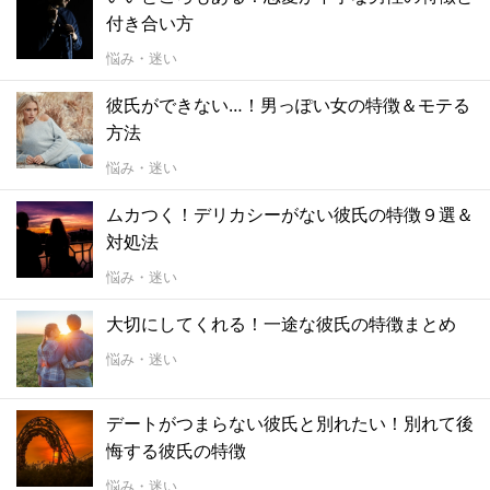
付き合い方
悩み・迷い
彼氏ができない…！男っぽい女の特徴＆モテる
方法
悩み・迷い
ムカつく！デリカシーがない彼氏の特徴９選＆
対処法
悩み・迷い
大切にしてくれる！一途な彼氏の特徴まとめ
悩み・迷い
デートがつまらない彼氏と別れたい！別れて後
悔する彼氏の特徴
悩み・迷い