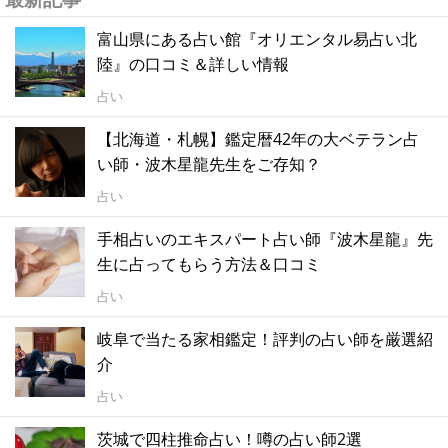
富山県にある占い館『オリエンタル易占い北
陸』の口コミ＆詳しい情報
占い
【北海道・札幌】鑑定暦42年の大ベテラン占
い師・波木星龍先生をご存知？
占い
手相占いのエキスパート占い師『波木星龍』先
生に占ってもらう方法＆口コミ
占い
岐阜で当たる家相鑑定！評判の占い師を厳選紹
介
占い
茨城で四柱推命占い！噂の占い師2選