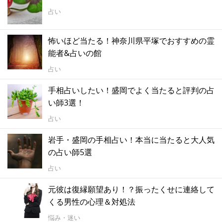
占い
怖いほど当たる！神奈川県平塚でおすすめの霊
能者&占いの館
占い
手相占いしたい！盛岡でよく当たると評判の占
い師3選！
占い
岩手・盛岡の手相占い！本当に当たると大人気
の占い師5選
占い
元彼は復縁願望あり！？振ったくせに連絡して
くる男性の心理＆対処法
悩み・迷い