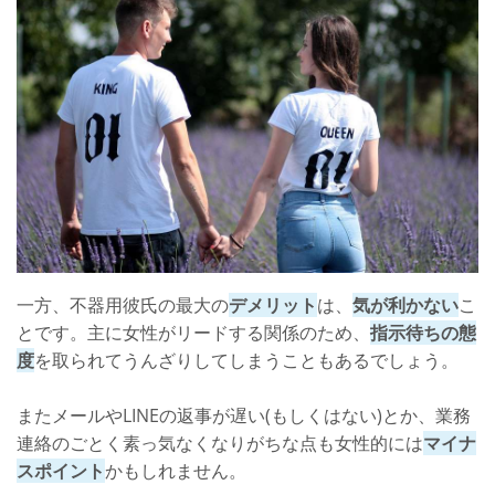
一方、不器用彼氏の最大の
デメリット
は、
気が利かない
こ
とです。主に女性がリードする関係のため、
指示待ちの態
度
を取られてうんざりしてしまうこともあるでしょう。
またメールやLINEの返事が遅い(もしくはない)とか、業務
連絡のごとく素っ気なくなりがちな点も女性的には
マイナ
スポイント
かもしれません。