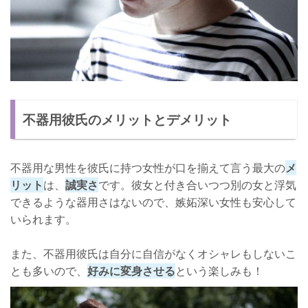
不器用彼氏のメリットとデメリット
不器用な男性を彼氏に持つ女性が口を揃えて言う最大の
メ
リット
は、
誠実さ
です。彼女と付き合いつつ別の女と浮気
できるような器用さはないので、嫉妬深い女性も安心して
いられます。
また、不器用彼氏は自分に自信がなくオシャレもしないこ
とも多いので、
好みに変身させる
という楽しみも！