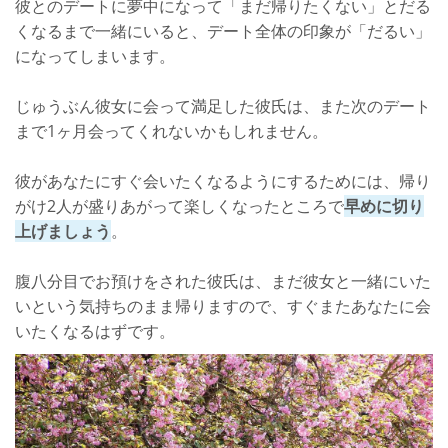
彼とのデートに夢中になって「まだ帰りたくない」とだる
くなるまで一緒にいると、デート全体の印象が「だるい」
になってしまいます。
じゅうぶん彼女に会って満足した彼氏は、また次のデート
まで1ヶ月会ってくれないかもしれません。
彼があなたにすぐ会いたくなるようにするためには、帰り
がけ2人が盛りあがって楽しくなったところで
早めに切り
上げましょう
。
腹八分目でお預けをされた彼氏は、まだ彼女と一緒にいた
いという気持ちのまま帰りますので、すぐまたあなたに会
いたくなるはずです。