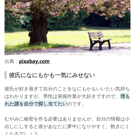
出典：
pixabay.com
彼氏になにもかも一気にみせない
彼氏が好き過ぎて自分のことをなにもかもいいたい気持ち
はわかりますが、男性は発掘作業が大好きですので、
埋も
れた謎を自分で探し当てたい
のです。
むやみに秘密を作る必要はありませんが、自分の情報は小
出しにしすると彼があなたに夢中になりやすく、飽きにく
くなるでしょう。