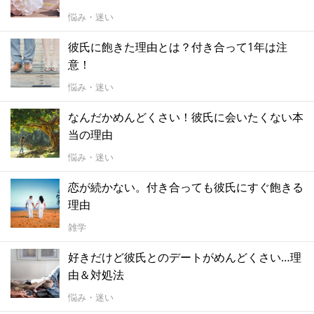
悩み・迷い
彼氏に飽きた理由とは？付き合って1年は注
意！
悩み・迷い
なんだかめんどくさい！彼氏に会いたくない本
当の理由
悩み・迷い
恋が続かない。付き合っても彼氏にすぐ飽きる
理由
雑学
好きだけど彼氏とのデートがめんどくさい…理
由＆対処法
悩み・迷い