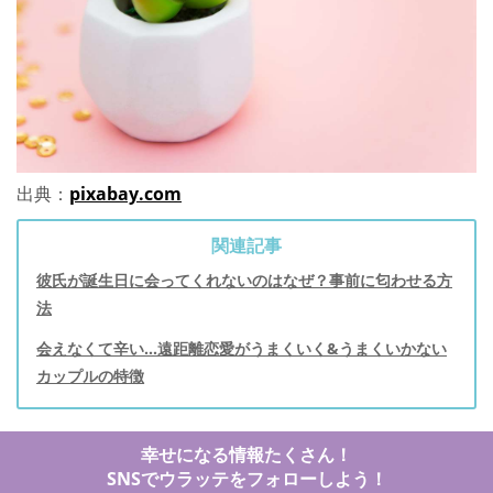
出典：
pixabay.com
関連記事
彼氏が誕生日に会ってくれないのはなぜ？事前に匂わせる方
法
会えなくて辛い...遠距離恋愛がうまくいく&うまくいかない
カップルの特徴
幸せになる情報たくさん！
SNSでウラッテをフォローしよう！