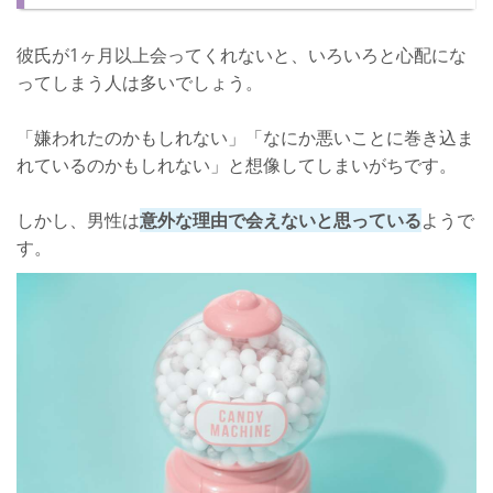
盛りあがったところで切りあげる
彼氏が1ヶ月以上会ってくれないと、いろいろと心配にな
彼氏になにもかも一気にみせない
ってしまう人は多いでしょう。
1ヶ月も会ってくれないと不安…
「嫌われたのかもしれない」「なにか悪いことに巻き込ま
れているのかもしれない」と想像してしまいがちです。
しかし、男性は
意外な理由で会えないと思っている
ようで
す。