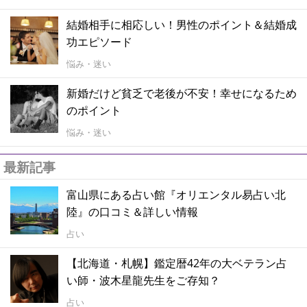
結婚相手に相応しい！男性のポイント＆結婚成
功エピソード
悩み・迷い
新婚だけど貧乏で老後が不安！幸せになるため
のポイント
悩み・迷い
最新記事
富山県にある占い館『オリエンタル易占い北
陸』の口コミ＆詳しい情報
占い
【北海道・札幌】鑑定暦42年の大ベテラン占
い師・波木星龍先生をご存知？
占い