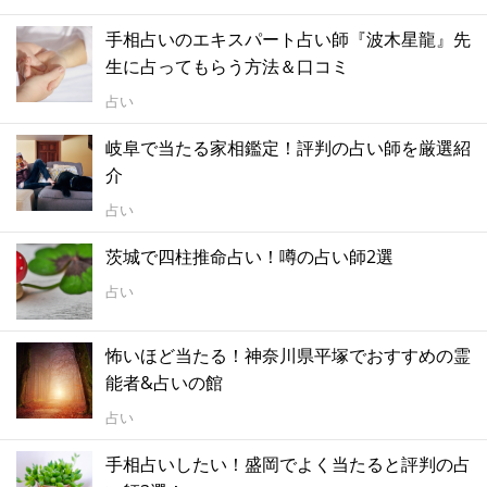
手相占いのエキスパート占い師『波木星龍』先
生に占ってもらう方法＆口コミ
占い
岐阜で当たる家相鑑定！評判の占い師を厳選紹
介
占い
茨城で四柱推命占い！噂の占い師2選
占い
怖いほど当たる！神奈川県平塚でおすすめの霊
能者&占いの館
占い
手相占いしたい！盛岡でよく当たると評判の占