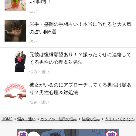
い師3選！
占い
岩手・盛岡の手相占い！本当に当たると大人気
の占い師5選
占い
元彼は復縁願望あり！？振ったくせに連絡して
くる男性の心理＆対処法
悩み・迷い
彼女がいるのにアプローチしてくる男性は脈あ
り？男性心理＆対処法
悩み・迷い
HOME
悩み・迷い
カップル・彼氏の悩み
結婚の悩み
うまくいくかな？