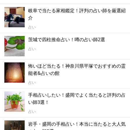
岐阜で当たる家相鑑定！評判の占い師を厳選紹
介
占い
茨城で四柱推命占い！噂の占い師2選
占い
怖いほど当たる！神奈川県平塚でおすすめの霊
能者&占いの館
占い
手相占いしたい！盛岡でよく当たると評判の占
い師3選！
占い
岩手・盛岡の手相占い！本当に当たると大人気