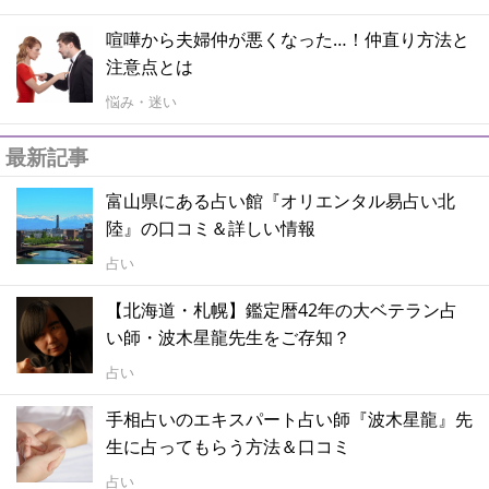
喧嘩から夫婦仲が悪くなった…！仲直り方法と
注意点とは
悩み・迷い
最新記事
富山県にある占い館『オリエンタル易占い北
陸』の口コミ＆詳しい情報
占い
【北海道・札幌】鑑定暦42年の大ベテラン占
い師・波木星龍先生をご存知？
占い
手相占いのエキスパート占い師『波木星龍』先
生に占ってもらう方法＆口コミ
占い