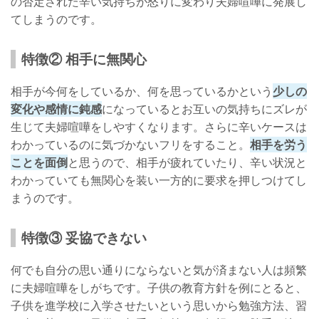
の否定された辛い気持ちが怒りに変わり夫婦喧嘩に発展し
てしまうのです。
特徴② 相手に無関心
相手が今何をしているか、何を思っているかという
少しの
変化や感情に鈍感
になっているとお互いの気持ちにズレが
生じて夫婦喧嘩をしやすくなります。さらに辛いケースは
わかっているのに気づかないフリをすること。
相手を労う
ことを面倒
と思うので、相手が疲れていたり、辛い状況と
わかっていても無関心を装い一方的に要求を押しつけてし
まうのです。
特徴③ 妥協できない
何でも自分の思い通りにならないと気が済まない人は頻繁
に夫婦喧嘩をしがちです。子供の教育方針を例にとると、
子供を進学校に入学させたいという思いから勉強方法、習