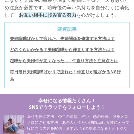
になると夫婦仲の亀裂が深まり離婚に至るケースもあるた
め注意が必要です。喧嘩後の辛い気持ちを自分なりに消化
して、
お互い相手に歩み寄る努力
を心がけましょう。
関連記事
夫婦喧嘩ばかりで疲れた。夫婦関係を修復する方法は？
どのくらいかかる？夫婦喧嘩から仲直りする方法とは？
喧嘩から夫婦仲が悪くなった…！仲直り方法と注意点とは
毎日毎日夫婦喧嘩ばかりで疲れた！仲直りが遠ざかるNG行
為
幸せになる情報たくさん！
SNSでウラッテをフォローしよう！
幸せを呼ぶ方法、今年の運勢、占い、恋の秘訣、彼をメロ
メロにさせる方法、あの人が冷たい理由…etc 女性にとって
役に立つ内容を配信します♪LINEの友達になるとオトクな