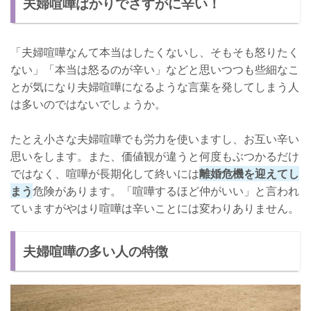
夫婦喧嘩ばかりでさすがに辛い！
夫婦喧嘩を減らすためにすること
相手の価値観を受け入れる
「夫婦喧嘩なんて本当はしたくないし、そもそも怒りたく
喧嘩をしてもすぐに仲直りできるようにしよう！
ない」「本当は怒るのが辛い」などと思いつつも些細なこ
とが気になり夫婦喧嘩になるような言葉を発してしまう人
は多いのではないでしょうか。
たとえ小さな夫婦喧嘩でも労力を使いますし、お互い辛い
思いをします。また、価値観が違うと何度もぶつかるだけ
ではなく、喧嘩が長期化して終いには
離婚危機を迎えてし
まう
危険があります。「喧嘩するほど仲がいい」と言われ
ていますがやはり喧嘩は辛いことには変わりありません。
夫婦喧嘩の多い人の特徴