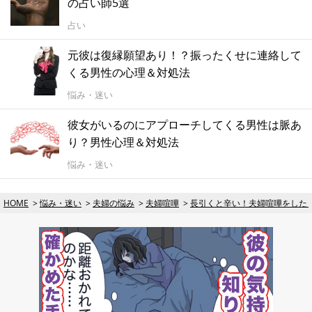
の占い師5選
占い
元彼は復縁願望あり！？振ったくせに連絡して
くる男性の心理＆対処法
悩み・迷い
彼女がいるのにアプローチしてくる男性は脈あ
り？男性心理＆対処法
悩み・迷い
HOME
悩み・迷い
夫婦の悩み
夫婦喧嘩
長引くと辛い！夫婦喧嘩をした