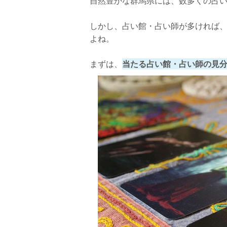
自然豊かな群馬県には、数多くの占
口コミ
しかし、占い館・占い師が多ければ
店舗詳細
よね。
群馬で当たると評判のタロット占い師【カラーセラ
まずは、
当たる占い館・占い師の見
rico先生について
口コミ
店舗詳細
群馬で当たると評判のタロット占い師【群馬占
石原玉乙先生について
口コミ
店舗詳細
タロット占いで相談できる具体的な悩みと
悩み①：近い未来が知りたい悩み