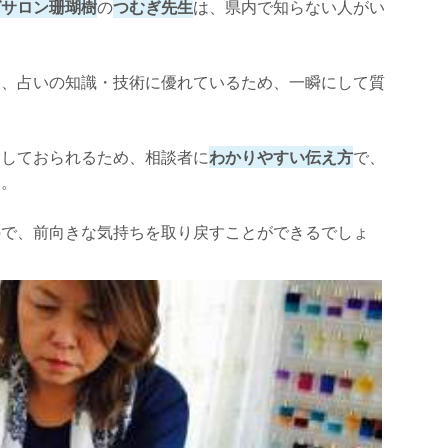
グサロン珊瑚樹
の
つむぎ先生
は、県内で知らない人がい
。
り、占いの知識・技術に優れているため、一瞬にして質
験しておられるため、相談者に
わかりやすい伝え方
で、
す。
ので、前向きな気持ちを取り戻すことができるでしょ