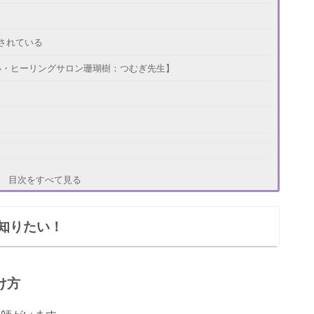
されている
い・ヒーリングサロン珊瑚樹：つむぎ先生】
ット占い 宇宙子の部屋：宇宙子(そらこ)先生】
目次をすべて見る
知りたい！
占いDaydream:aco(あこ)先生】
け方