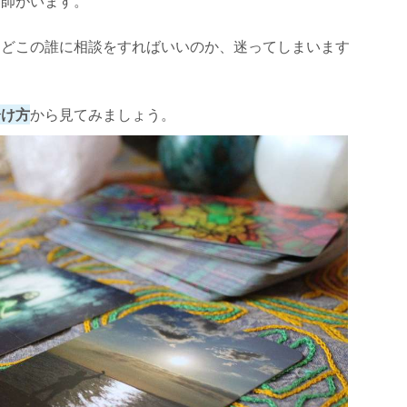
い師がいます。
、どこの誰に相談をすればいいのか、迷ってしまいます
ピー＆タロット Libucoco(リブココ):rico先生】
分け方
から見てみましょう。
い.com:石原玉乙(いしはらたまお先生】
は？