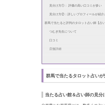
見分け方①： 評価の高い口コミが多い
見分け方②：詳しいプロフィールが紹介
群馬で当たると評判のタロット占い師【占
つむぎ先生について
口コミ
店舗詳細
群馬で当たると評判のタロット占い師【タロ
宇宙子先生について
群馬で当たるタロット占いが
口コミ
店舗詳細
群馬で当たると評判のタロット占い師【タロット星
当たる占い館＆占い師の見分
aco先生について