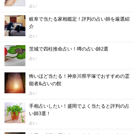
占い
岐阜で当たる家相鑑定！評判の占い師を厳選紹
介
占い
茨城で四柱推命占い！噂の占い師2選
占い
怖いほど当たる！神奈川県平塚でおすすめの霊
能者&占いの館
占い
手相占いしたい！盛岡でよく当たると評判の占
い師3選！
占い