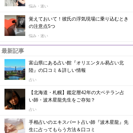
悩み・迷い
覚えておいて！彼氏の浮気現場に乗り込むとき
の注意点5つ
悩み・迷い
最新記事
富山県にある占い館『オリエンタル易占い北
陸』の口コミ＆詳しい情報
占い
【北海道・札幌】鑑定暦42年の大ベテラン占
い師・波木星龍先生をご存知？
占い
手相占いのエキスパート占い師『波木星龍』先
生に占ってもらう方法＆口コミ