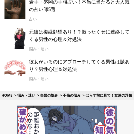
岩手・盛岡の手相占い！本当に当たると大人気
の占い師5選
占い
元彼は復縁願望あり！？振ったくせに連絡して
くる男性の心理＆対処法
悩み・迷い
彼女がいるのにアプローチしてくる男性は脈あ
り？男性心理＆対処法
悩み・迷い
HOME
悩み・迷い
夫婦の悩み
不倫の悩み
ばらす前に見て！友達の浮気