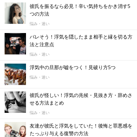
彼氏を振るなら必見！辛い気持ちをかき消す5
つの方法
悩み・迷い
バレそう！浮気を隠したまま相手と縁を切る方
法と注意点
悩み・迷い
浮気中の旦那が嘘をつく！見破り方5つ
悩み・迷い
彼氏が怪しい！浮気の兆候・見抜き方・辞めさ
せる方法まとめ
悩み・迷い
友達が彼氏と浮気をしていた！後悔と罪悪感を
たっぷり与える復讐の方法