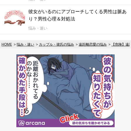
彼女がいるのにアプローチしてくる男性は脈あ
り？男性心理＆対処法
悩み・迷い
HOME
悩み・迷い
カップル・彼氏の悩み
遠距離恋愛の悩み
【危険】遠