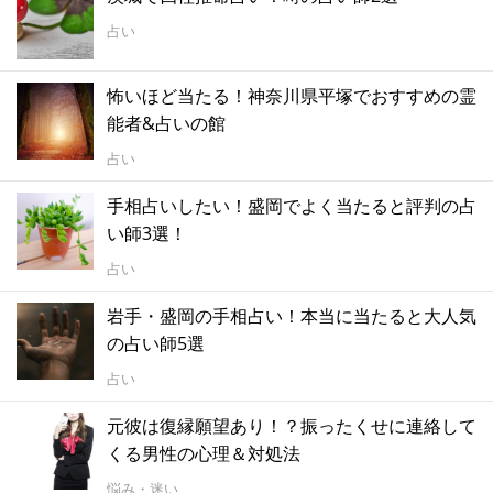
占い
怖いほど当たる！神奈川県平塚でおすすめの霊
能者&占いの館
占い
手相占いしたい！盛岡でよく当たると評判の占
い師3選！
占い
岩手・盛岡の手相占い！本当に当たると大人気
の占い師5選
占い
元彼は復縁願望あり！？振ったくせに連絡して
くる男性の心理＆対処法
悩み・迷い