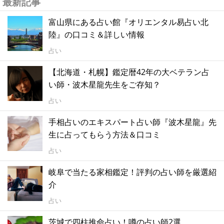
最新記事
富山県にある占い館『オリエンタル易占い北
陸』の口コミ＆詳しい情報
占い
【北海道・札幌】鑑定暦42年の大ベテラン占
い師・波木星龍先生をご存知？
占い
手相占いのエキスパート占い師『波木星龍』先
生に占ってもらう方法＆口コミ
占い
岐阜で当たる家相鑑定！評判の占い師を厳選紹
介
占い
茨城で四柱推命占い！噂の占い師2選