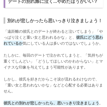
デートの別れ際に泣く…やめたほうがいい？
遠距離恋愛を楽しむ方法➀：会えることを特別だと思う
遠距離恋愛を楽しむ方法➁：褒めてもらうために自分磨きをす
る
別れが悲しかったら思いっきり泣きましょう！
大人だって悲しかったら泣く！
「遠距離の彼氏とのデートが終わると泣いてしまう」「や
っぱり泣くと重い女と思われるかな」と、
彼氏にどう思わ
れているか
気にしている人は多いのではないでしょうか。
たしかに、毎回のデートで泣かれてしまうと、「気持ちが
重くてしんどい」「どうしてほしいのかわからない」とマ
イナスな印象を与えてしまう可能性があります。
しかし、彼氏を好きだからこそ涙が流れるわけなので、
「重い女と思われないかな」などと心配する必要はありま
せん。
彼氏との別れが悲しかったら、思いっきり泣きましょう
。