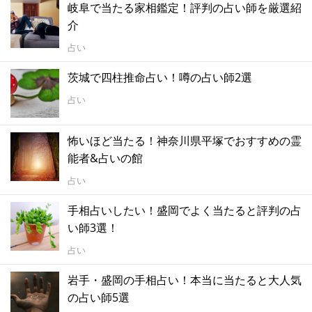
岐阜で当たる家相鑑定！評判の占い師を厳選紹
介
占い
茨城で四柱推命占い！噂の占い師2選
占い
怖いほど当たる！神奈川県平塚でおすすめの霊
能者&占いの館
占い
手相占いしたい！盛岡でよく当たると評判の占
い師3選！
占い
岩手・盛岡の手相占い！本当に当たると大人気
の占い師5選