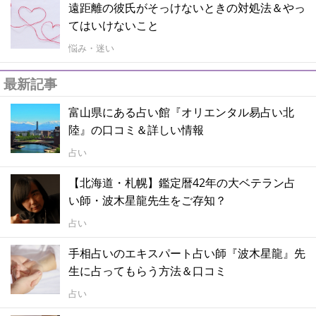
遠距離の彼氏がそっけないときの対処法＆やっ
てはいけないこと
悩み・迷い
最新記事
富山県にある占い館『オリエンタル易占い北
陸』の口コミ＆詳しい情報
占い
【北海道・札幌】鑑定暦42年の大ベテラン占
い師・波木星龍先生をご存知？
占い
手相占いのエキスパート占い師『波木星龍』先
生に占ってもらう方法＆口コミ
占い