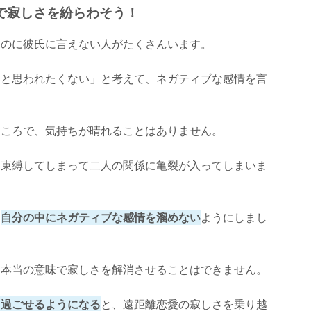
で寂しさを紛らわそう！
るのに彼氏に言えない人がたくさんいます。
いと思われたくない」と考えて、ネガティブな感情を言
ところで、気持ちが晴れることはありません。
を束縛してしまって二人の関係に亀裂が入ってしまいま
、
自分の中にネガティブな感情を溜めない
ようにしまし
、本当の意味で寂しさを解消させることはできません。
く過ごせるようになる
と、遠距離恋愛の寂しさを乗り越