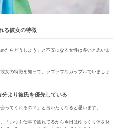
れる彼女の特徴
冷めたらどうしよう」と不安になる女性は多いと思いま
る彼女の特徴を知って、ラブラブなカップルでいましょ
自分より彼氏を優先している
つ会ってくれるの？」と言いたくなると思います。
に、「いつも仕事で疲れてるから今日はゆっくり体を休