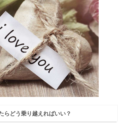
たらどう乗り越えればいい？