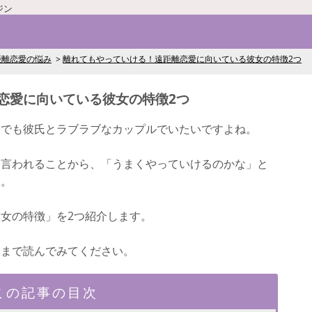
ジン
距離恋愛の悩み
離れてもやっていける！遠距離恋愛に向いている彼女の特徴2つ
恋愛に向いている彼女の特徴2つ
までも彼氏とラブラブなカップルでいたいですよね。
と言われることから、「うまくやっていけるのかな」と
す。
女の特徴」を2つ紹介します。
後まで読んでみてください。
この記事の目次