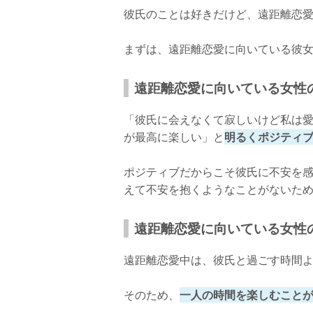
彼氏のことは好きだけど、遠距離恋
遠距離恋愛のメリット➀：二人のペース
遠距離恋愛のメリット➁：お互いに成長
まずは、遠距離恋愛に向いている彼
さいごに
遠距離恋愛に向いている女性
「彼氏に会えなくて寂しいけど私は
が最高に楽しい」と
明るくポジティ
ポジティブだからこそ彼氏に不安を
えて不安を抱くようなことがないた
遠距離恋愛に向いている女性
遠距離恋愛中は、彼氏と過ごす時間
そのため、
一人の時間を楽しむこと