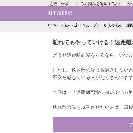
恋愛・仕事・こころの悩みを解決する占いマガ
HOME
悩み・迷い
カップル・彼氏の悩み
遠
離れてもやっていける！遠距離
どうせ遠距離恋愛をするなら、いつ
しかし、遠距離恋愛は長続きしない
不安を感じている人がたくさんいま
今回は、「遠距離恋愛に向いている彼
遠距離恋愛を成功させたい人は、最