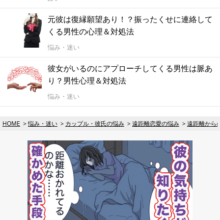
元彼は復縁願望あり！？振ったくせに連絡して
くる男性の心理＆対処法
悩み・迷い
彼女がいるのにアプローチしてくる男性は脈あ
り？男性心理＆対処法
悩み・迷い
HOME
悩み・迷い
カップル・彼氏の悩み
遠距離恋愛の悩み
遠距離から