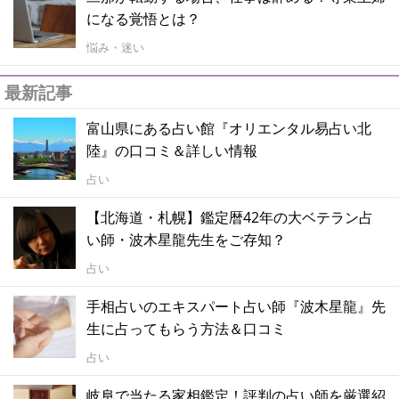
になる覚悟とは？
悩み・迷い
最新記事
富山県にある占い館『オリエンタル易占い北
陸』の口コミ＆詳しい情報
占い
【北海道・札幌】鑑定暦42年の大ベテラン占
い師・波木星龍先生をご存知？
占い
手相占いのエキスパート占い師『波木星龍』先
生に占ってもらう方法＆口コミ
占い
岐阜で当たる家相鑑定！評判の占い師を厳選紹