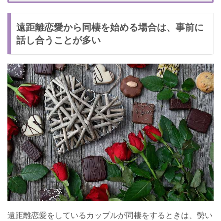
【おすすめの時期3】大きな案件が終わったとき
遠距離恋愛から同棲を始める場合は、事前に
遠距離からの同棲をきっかけに転職する場合の注意点
話し合うことが多い
遠距離恋愛をしているカップルが同棲をするときは、勢い