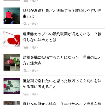
悩み・迷い
旦那が派遣社員だと後悔する？離婚しやすい理
由とは
悩み・迷い
遠距離カップルの婚約破棄が増えている！？後
悔しない決め方とは
悩み・迷い
結婚を機に転職することになった！理由の伝え
方と注意点
悩み・迷い
倦怠期で別れたいと思った原因って？別れを決
める前に考えること
悩み・迷い
旦那が転勤する場合、仕事は辞める？専業主婦