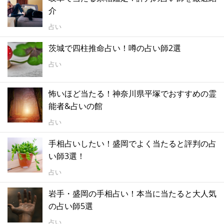
介
占い
茨城で四柱推命占い！噂の占い師2選
占い
怖いほど当たる！神奈川県平塚でおすすめの霊
能者&占いの館
占い
手相占いしたい！盛岡でよく当たると評判の占
い師3選！
占い
岩手・盛岡の手相占い！本当に当たると大人気
の占い師5選
占い