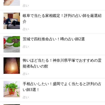
占い
岐阜で当たる家相鑑定！評判の占い師を厳選紹
介
占い
茨城で四柱推命占い！噂の占い師2選
占い
怖いほど当たる！神奈川県平塚でおすすめの霊
能者&占いの館
占い
手相占いしたい！盛岡でよく当たると評判の占
い師3選！
占い