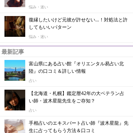
悩み・迷い
復縁したいけど元彼が許せない…！対処法と許
してもいいパターン
悩み・迷い
最新記事
富山県にある占い館『オリエンタル易占い北
陸』の口コミ＆詳しい情報
占い
【北海道・札幌】鑑定暦42年の大ベテラン占
い師・波木星龍先生をご存知？
占い
手相占いのエキスパート占い師『波木星龍』先
生に占ってもらう方法＆口コミ