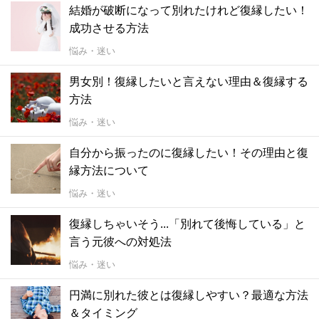
結婚が破断になって別れたけれど復縁したい！
成功させる方法
悩み・迷い
男女別！復縁したいと言えない理由＆復縁する
方法
悩み・迷い
自分から振ったのに復縁したい！その理由と復
縁方法について
悩み・迷い
復縁しちゃいそう...「別れて後悔している」と
言う元彼への対処法
悩み・迷い
円満に別れた彼とは復縁しやすい？最適な方法
＆タイミング