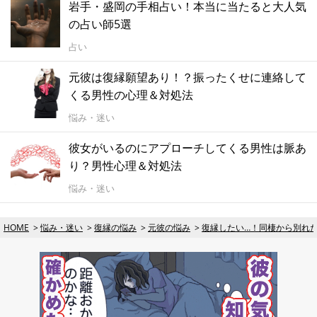
岩手・盛岡の手相占い！本当に当たると大人気
の占い師5選
占い
元彼は復縁願望あり！？振ったくせに連絡して
くる男性の心理＆対処法
悩み・迷い
彼女がいるのにアプローチしてくる男性は脈あ
り？男性心理＆対処法
悩み・迷い
HOME
悩み・迷い
復縁の悩み
元彼の悩み
復縁したい…！同棲から別れ