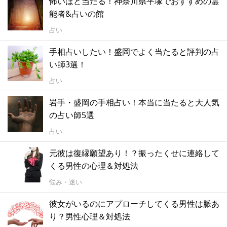
怖いほど当たる！神奈川県平塚でおすすめの霊
能者&占いの館
占い
手相占いしたい！盛岡でよく当たると評判の占
い師3選！
占い
岩手・盛岡の手相占い！本当に当たると大人気
の占い師5選
占い
元彼は復縁願望あり！？振ったくせに連絡して
くる男性の心理＆対処法
悩み・迷い
彼女がいるのにアプローチしてくる男性は脈あ
り？男性心理＆対処法