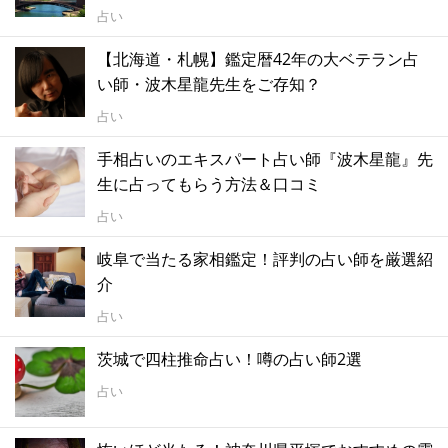
占い
【北海道・札幌】鑑定暦42年の大ベテラン占
い師・波木星龍先生をご存知？
占い
手相占いのエキスパート占い師『波木星龍』先
生に占ってもらう方法＆口コミ
占い
岐阜で当たる家相鑑定！評判の占い師を厳選紹
介
占い
茨城で四柱推命占い！噂の占い師2選
占い