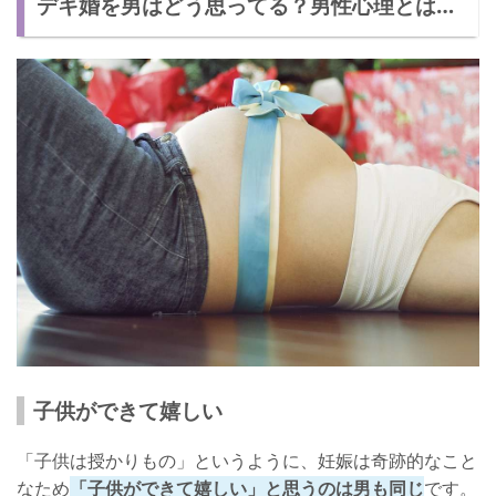
デキ婚を男はどう思ってる？男性心理とは…
もともと結婚したかった
責任を取らなきゃいけないと思った
デキ婚で幸せになるには？
夫婦関係を良好に保つ
お金の管理をしっかりする
たまには両親を頼る
男性心理もしっかりと把握しておこう！
子供ができて嬉しい
「子供は授かりもの」というように、妊娠は奇跡的なこと
なため
「子供ができて嬉しい」と思うのは男も同じ
です。