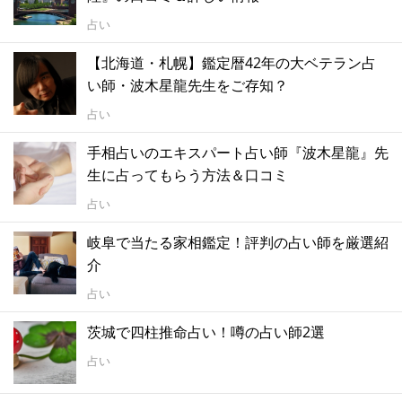
占い
【北海道・札幌】鑑定暦42年の大ベテラン占
い師・波木星龍先生をご存知？
占い
手相占いのエキスパート占い師『波木星龍』先
生に占ってもらう方法＆口コミ
占い
岐阜で当たる家相鑑定！評判の占い師を厳選紹
介
占い
茨城で四柱推命占い！噂の占い師2選
占い