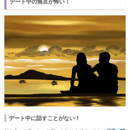
デート中の無言が怖い！
会話を長続きさせる方法
方法① 話すより聞く姿勢を持つ
方法② 時事ネタを用意する
無言の恐怖感を乗り越えていこう！
無言を心地いいと感じよう！
デート中に話すことがない！