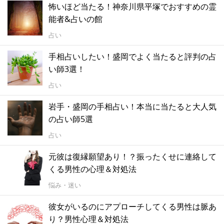
怖いほど当たる！神奈川県平塚でおすすめの霊
能者&占いの館
占い
手相占いしたい！盛岡でよく当たると評判の占
い師3選！
占い
岩手・盛岡の手相占い！本当に当たると大人気
の占い師5選
占い
元彼は復縁願望あり！？振ったくせに連絡して
くる男性の心理＆対処法
悩み・迷い
彼女がいるのにアプローチしてくる男性は脈あ
り？男性心理＆対処法