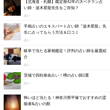
【北海道・札幌】鑑定暦42年の大ベテラン占
い師・波木星龍先生をご存知？
占い
手相占いのエキスパート占い師『波木星龍』先
生に占ってもらう方法＆口コミ
占い
岐阜で当たる家相鑑定！評判の占い師を厳選紹
介
占い
茨城で四柱推命占い！噂の占い師2選
占い
怖いほど当たる！神奈川県平塚でおすすめの霊
能者&占いの館