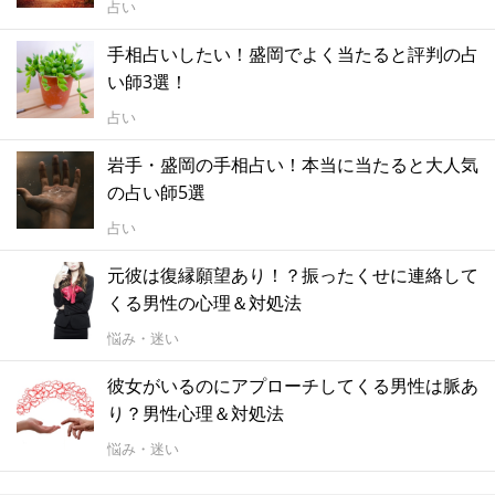
占い
手相占いしたい！盛岡でよく当たると評判の占
い師3選！
占い
岩手・盛岡の手相占い！本当に当たると大人気
の占い師5選
占い
元彼は復縁願望あり！？振ったくせに連絡して
くる男性の心理＆対処法
悩み・迷い
彼女がいるのにアプローチしてくる男性は脈あ
り？男性心理＆対処法
悩み・迷い