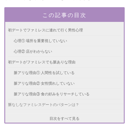
この記事の目次
初デートでファミレスに連れて行く男性心理
心理① 場所を重要視していない
心理② 店がわからない
初デートがファミレスでも脈ありな理由
脈アリな理由① 人間性を試している
脈アリな理由② 女性慣れしていない
脈アリな理由③ 食の好みをリサーチしている
脈なしなファミレスデートのパターンは？
脈ナシ① 会計が割り勘
目次をすべて見る
脈ナシ② 食事中の会話がない