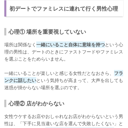
初デートでファミレスに連れて行く男性心理
脈ありか脈なしか見分ける方法
カフェに誘ってみる
ファミレスデートでも好印象な女性の行動
心理① 場所を重要視していない
感謝を忘れない
場所は関係なく
一緒にいること自体に意味を持つ
という心
寛容な心を持つ
理の男性は、デートのときにファストフードやファミレス
を選ぶことをためらいません。
一緒にいることが楽しいと感じる女性だとなおさら、
フラ
ンクに話したい
という気持ちが高まって、大声を出しても
迷惑が掛からない場所を選ぶのです。
心理② 店がわからない
女性ウケするお店やおしゃれなお店がわからないという男
性は、「下手に見当違いな店を選んで失敗したくない」と