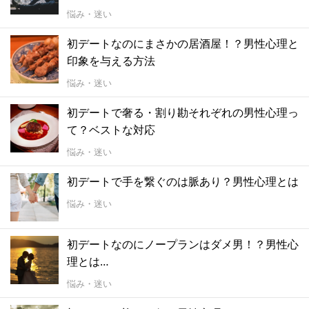
悩み・迷い
初デートなのにまさかの居酒屋！？男性心理と
印象を与える方法
悩み・迷い
初デートで奢る・割り勘それぞれの男性心理っ
て？ベストな対応
悩み・迷い
初デートで手を繋ぐのは脈あり？男性心理とは
悩み・迷い
初デートなのにノープランはダメ男！？男性心
理とは…
悩み・迷い