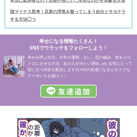
本当に飲み会なの？旦那が怪しい...浮気なのかを見破る方法
脱マイナス思考！旦那の浮気を疑ってしまう自分とサヨナラ
する方法◯つ
幸せになる情報たくさん！
SNSでウラッテをフォローしよう！
幸せを呼ぶ方法、今年の運勢、占い、恋の秘訣、彼をメロ
メロにさせる方法、あの人が冷たい理由…etc 女性にとって
役に立つ内容を配信します♪LINEの友達になるとオトクな
クーポンもお届けっ！