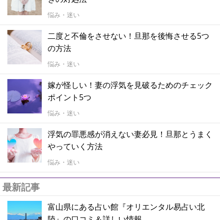
悩み・迷い
二度と不倫をさせない！旦那を後悔させる5つ
の方法
悩み・迷い
嫁が怪しい！妻の浮気を見破るためのチェック
ポイント5つ
悩み・迷い
浮気の罪悪感が消えない妻必見！旦那とうまく
やっていく方法
悩み・迷い
最新記事
富山県にある占い館『オリエンタル易占い北
陸』の口コミ＆詳しい情報