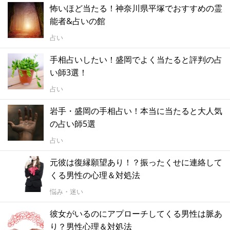
怖いほど当たる！神奈川県平塚でおすすめの霊
能者&占いの館
占い
手相占いしたい！盛岡でよく当たると評判の占
い師3選！
占い
岩手・盛岡の手相占い！本当に当たると大人気
の占い師5選
占い
元彼は復縁願望あり！？振ったくせに連絡して
くる男性の心理＆対処法
悩み・迷い
彼女がいるのにアプローチしてくる男性は脈あ
り？男性心理＆対処法