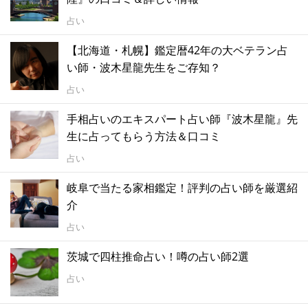
占い
【北海道・札幌】鑑定暦42年の大ベテラン占
い師・波木星龍先生をご存知？
占い
手相占いのエキスパート占い師『波木星龍』先
生に占ってもらう方法＆口コミ
占い
岐阜で当たる家相鑑定！評判の占い師を厳選紹
介
占い
茨城で四柱推命占い！噂の占い師2選
占い