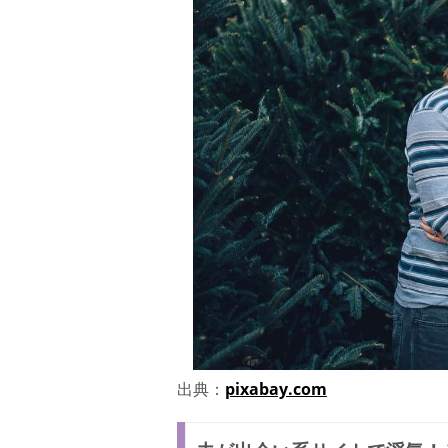
出典：
pixabay.com