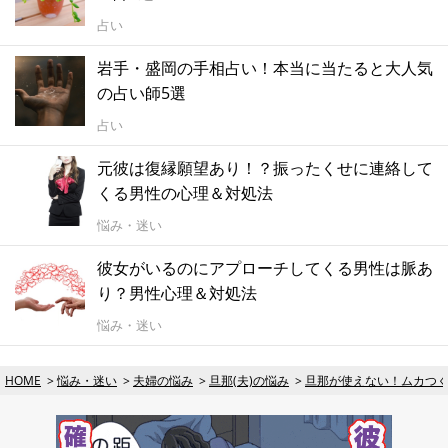
占い
岩手・盛岡の手相占い！本当に当たると大人気
の占い師5選
占い
元彼は復縁願望あり！？振ったくせに連絡して
くる男性の心理＆対処法
悩み・迷い
彼女がいるのにアプローチしてくる男性は脈あ
り？男性心理＆対処法
悩み・迷い
HOME
悩み・迷い
夫婦の悩み
旦那(夫)の悩み
旦那が使えない！ムカつ