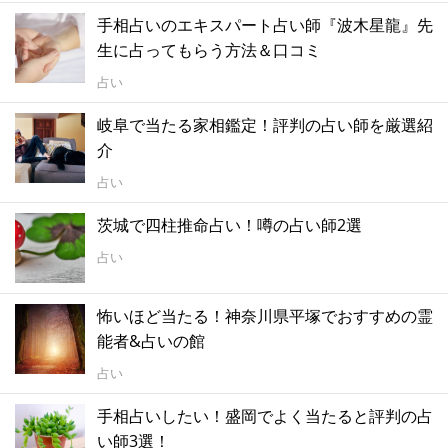
手相占いのエキスパート占い師『波木星龍』先
生に占ってもらう方法＆口コミ
占い
岐阜で当たる家相鑑定！評判の占い師を厳選紹
介
占い
茨城で四柱推命占い！噂の占い師2選
占い
怖いほど当たる！神奈川県平塚でおすすめの霊
能者&占いの館
占い
手相占いしたい！盛岡でよく当たると評判の占
い師3選！