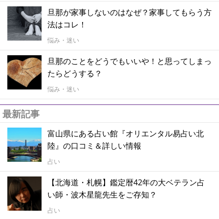
旦那が家事しないのはなぜ？家事してもらう方
法はコレ！
悩み・迷い
旦那のことをどうでもいいや！と思ってしまっ
たらどうする？
悩み・迷い
最新記事
富山県にある占い館『オリエンタル易占い北
陸』の口コミ＆詳しい情報
占い
【北海道・札幌】鑑定暦42年の大ベテラン占
い師・波木星龍先生をご存知？
占い