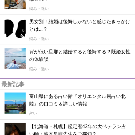
悩み・迷い
男女別！結婚は後悔しかないと感じたきっかけ
とは…？
悩み・迷い
背が低い旦那と結婚すると後悔する？既婚女性
の体験談
悩み・迷い
最新記事
富山県にある占い館『オリエンタル易占い北
陸』の口コミ＆詳しい情報
占い
【北海道・札幌】鑑定暦42年の大ベテラン占
い師・波木星龍先生をご存知？