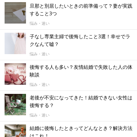
旦那と別居したいときの前準備って？妻が実践
すること3つ
悩み・迷い
子なし専業主婦で後悔したこと3選！幸せでラ
クなんて嘘？
悩み・迷い
後悔する人も多い？友情結婚で失敗した人の体
験談
悩み・迷い
老後が不安になってきた！結婚できない女性は
後悔する？
悩み・迷い
結婚に後悔したときってどんなとき？解決方法
はこれ！