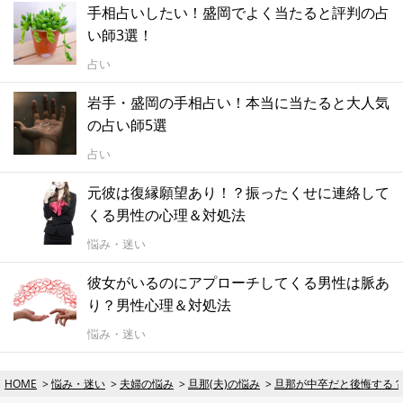
手相占いしたい！盛岡でよく当たると評判の占
い師3選！
占い
岩手・盛岡の手相占い！本当に当たると大人気
の占い師5選
占い
元彼は復縁願望あり！？振ったくせに連絡して
くる男性の心理＆対処法
悩み・迷い
彼女がいるのにアプローチしてくる男性は脈あ
り？男性心理＆対処法
悩み・迷い
HOME
悩み・迷い
夫婦の悩み
旦那(夫)の悩み
旦那が中卒だと後悔する？