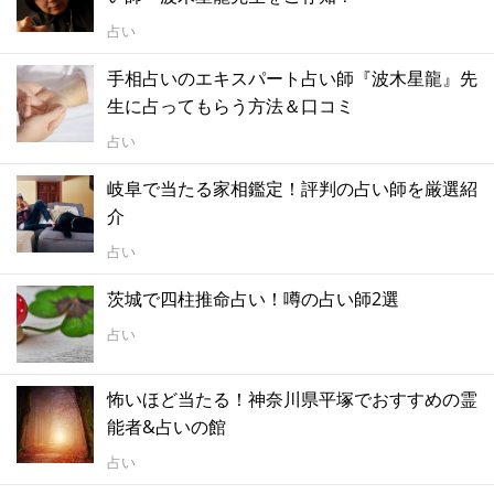
占い
手相占いのエキスパート占い師『波木星龍』先
生に占ってもらう方法＆口コミ
占い
岐阜で当たる家相鑑定！評判の占い師を厳選紹
介
占い
茨城で四柱推命占い！噂の占い師2選
占い
怖いほど当たる！神奈川県平塚でおすすめの霊
能者&占いの館
占い