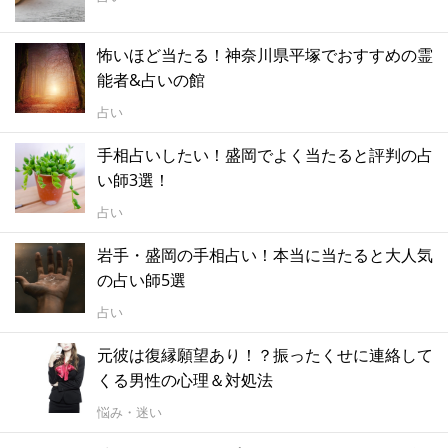
怖いほど当たる！神奈川県平塚でおすすめの霊
能者&占いの館
占い
手相占いしたい！盛岡でよく当たると評判の占
い師3選！
占い
岩手・盛岡の手相占い！本当に当たると大人気
の占い師5選
占い
元彼は復縁願望あり！？振ったくせに連絡して
くる男性の心理＆対処法
悩み・迷い