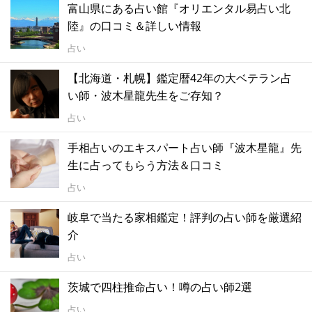
富山県にある占い館『オリエンタル易占い北
陸』の口コミ＆詳しい情報
占い
【北海道・札幌】鑑定暦42年の大ベテラン占
い師・波木星龍先生をご存知？
占い
手相占いのエキスパート占い師『波木星龍』先
生に占ってもらう方法＆口コミ
占い
岐阜で当たる家相鑑定！評判の占い師を厳選紹
介
占い
茨城で四柱推命占い！噂の占い師2選
占い