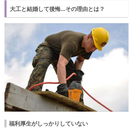
大工と結婚して後悔…その理由とは？
【メリット②】家族の時間がつくれる
【デメリット①】収入が安定していない
【デメリット②】体が動けなくなったときに困る
大工と結婚して後悔…今後どう付き合っていく？
お金は計画的に使う
休みの日は一緒に過ごす
後悔しないように慎重に見定めよう！
福利厚生がしっかりしていない