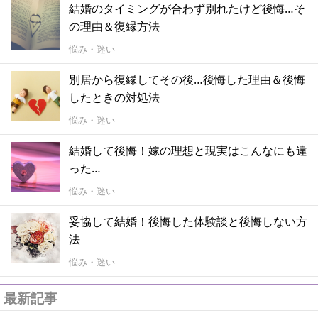
結婚のタイミングが合わず別れたけど後悔…そ
の理由＆復縁方法
悩み・迷い
別居から復縁してその後…後悔した理由＆後悔
したときの対処法
悩み・迷い
結婚して後悔！嫁の理想と現実はこんなにも違
った…
悩み・迷い
妥協して結婚！後悔した体験談と後悔しない方
法
悩み・迷い
最新記事