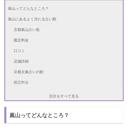
嵐山ってどんなところ？
嵐山にあるよく当たる占い館
京都嵐山占い処
鑑定料金
口コミ
店舗詳細
京都太秦占いの館
鑑定料金
口コミ
目次をすべて見る
店舗詳細
嵐山ってどんなところ？
嵐山にあるよく当たる占い師
ange(あんじゅ)の鈴(れい)先生