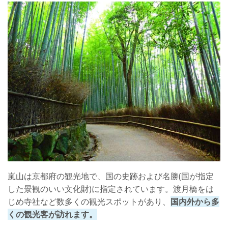
鑑定料金
口コミ
店舗詳細
占い処銀月堂河原町本店の五条桜花(ごじょう おうか)先生
鑑定料金
口コミ
店舗詳細
鑑定の後におすすめな嵐山エリアのパワースポット
竹林の道
嵐山は京都府の観光地で、国の史跡および名勝(国が指定
さいごに
した景観のいい文化財)に指定されています。渡月橋をは
じめ寺社など数多くの観光スポットがあり、
国内外から多
くの観光客が訪れます。