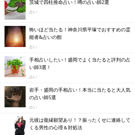
茨城で四柱推命占い！噂の占い師2選
占い
怖いほど当たる！神奈川県平塚でおすすめの霊
能者&占いの館
占い
手相占いしたい！盛岡でよく当たると評判の占
い師3選！
占い
岩手・盛岡の手相占い！本当に当たると大人気
の占い師5選
占い
元彼は復縁願望あり！？振ったくせに連絡して
くる男性の心理＆対処法