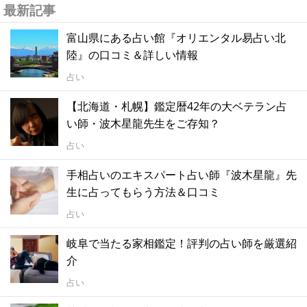
最新記事
富山県にある占い館『オリエンタル易占い北
陸』の口コミ＆詳しい情報
占い
【北海道・札幌】鑑定暦42年の大ベテラン占
い師・波木星龍先生をご存知？
占い
手相占いのエキスパート占い師『波木星龍』先
生に占ってもらう方法＆口コミ
占い
岐阜で当たる家相鑑定！評判の占い師を厳選紹
介
占い