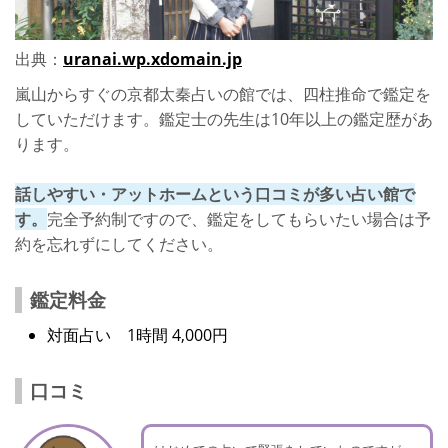
出典：
uranai.wp.xdomain.jp
嵐山からすぐの京都太秦占いの館では、四柱推命で鑑定を
していただけます。鑑定士の先生は10年以上の鑑定歴があ
ります。
話しやすい・アットホームという口コミが多い占い館で
す。
完全予約制ですので、鑑定をしてもらいたい場合は予
約を忘れずにしてください。
鑑定料金
対面占い 1時間 4,000円
口コミ