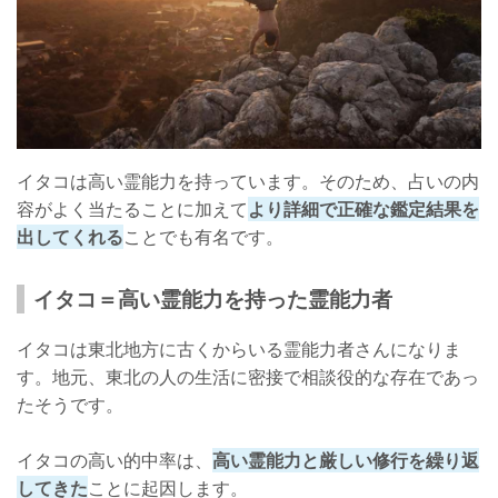
イタコは高い霊能力を持っています。そのため、占いの内
容がよく当たることに加えて
より詳細で正確な鑑定結果を
出してくれる
ことでも有名です。
イタコ＝高い霊能力を持った霊能力者
イタコは東北地方に古くからいる霊能力者さんになりま
す。地元、東北の人の生活に密接で相談役的な存在であっ
たそうです。
イタコの高い的中率は、
高い霊能力と厳しい修行を繰り返
してきた
ことに起因します。