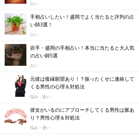
占い
手相占いしたい！盛岡でよく当たると評判の占
い師3選！
占い
岩手・盛岡の手相占い！本当に当たると大人気
の占い師5選
占い
元彼は復縁願望あり！？振ったくせに連絡して
くる男性の心理＆対処法
悩み・迷い
彼女がいるのにアプローチしてくる男性は脈あ
り？男性心理＆対処法
悩み・迷い