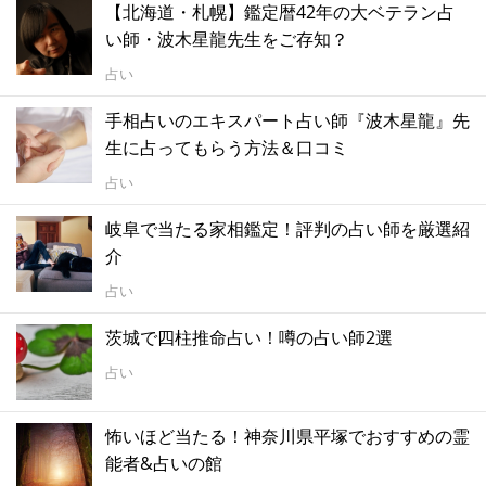
【北海道・札幌】鑑定暦42年の大ベテラン占
い師・波木星龍先生をご存知？
占い
手相占いのエキスパート占い師『波木星龍』先
生に占ってもらう方法＆口コミ
占い
岐阜で当たる家相鑑定！評判の占い師を厳選紹
介
占い
茨城で四柱推命占い！噂の占い師2選
占い
怖いほど当たる！神奈川県平塚でおすすめの霊
能者&占いの館