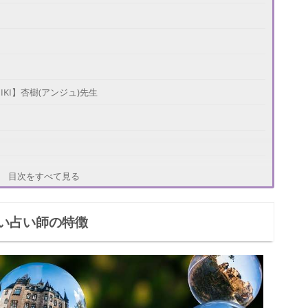
KI】杏樹(アンジュ)先生
目次をすべて見る
fe】瑠香(ルカ)先生
い占い師の特徴
ースポット