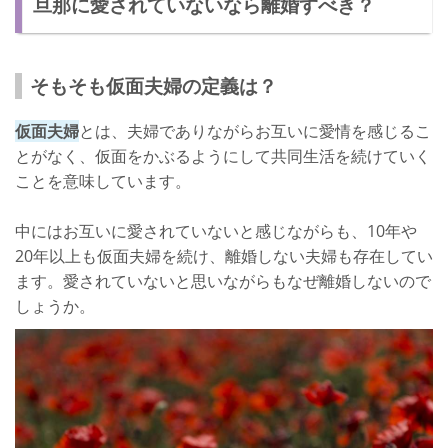
旦那に愛されていないなら離婚すべき？
既に諦めている
愛されていないと危険？仮面夫婦の末路
そもそも仮面夫婦の定義は？
仮面夫婦
とは、夫婦でありながらお互いに愛情を感じるこ
とがなく、仮面をかぶるようにして共同生活を続けていく
ことを意味しています。
中にはお互いに愛されていないと感じながらも、10年や
20年以上も仮面夫婦を続け、離婚しない夫婦も存在してい
ます。愛されていないと思いながらもなぜ離婚しないので
しょうか。