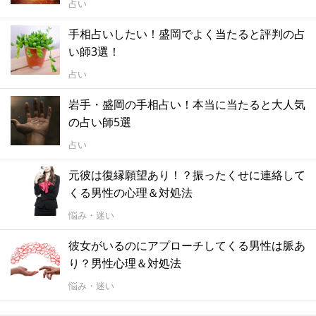
占い
手相占いしたい！盛岡でよく当たると評判の占
い師3選！
占い
岩手・盛岡の手相占い！本当に当たると大人気
の占い師5選
占い
元彼は復縁願望あり！？振ったくせに連絡して
くる男性の心理＆対処法
悩み・迷い
彼女がいるのにアプローチしてくる男性は脈あ
り？男性心理＆対処法
悩み・迷い