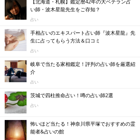
【北海道・札幌】鑑定暦42年の大ベテラン占
い師・波木星龍先生をご存知？
占い
手相占いのエキスパート占い師『波木星龍』先
生に占ってもらう方法＆口コミ
占い
岐阜で当たる家相鑑定！評判の占い師を厳選紹
介
占い
茨城で四柱推命占い！噂の占い師2選
占い
怖いほど当たる！神奈川県平塚でおすすめの霊
能者&占いの館