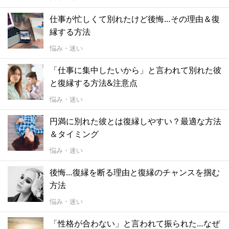
仕事が忙しくて別れたけど後悔…その理由＆復
縁する方法
悩み・迷い
「仕事に集中したいから」と言われて別れた彼
と復縁する方法&注意点
悩み・迷い
円満に別れた彼とは復縁しやすい？最適な方法
＆タイミング
悩み・迷い
後悔…復縁を断る理由と復縁のチャンスを掴む
方法
悩み・迷い
「性格が合わない」と言われて振られた…なぜ