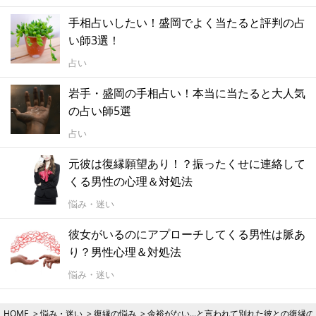
手相占いしたい！盛岡でよく当たると評判の占
い師3選！
占い
岩手・盛岡の手相占い！本当に当たると大人気
の占い師5選
占い
元彼は復縁願望あり！？振ったくせに連絡して
くる男性の心理＆対処法
悩み・迷い
彼女がいるのにアプローチしてくる男性は脈あ
り？男性心理＆対処法
悩み・迷い
HOME
悩み・迷い
復縁の悩み
余裕がない...と言われて別れた彼との復縁