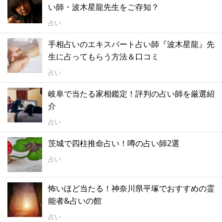
い師・波木星龍先生をご存知？
占い
手相占いのエキスパート占い師『波木星龍』先
生に占ってもらう方法＆口コミ
占い
岐阜で当たる家相鑑定！評判の占い師を厳選紹
介
占い
茨城で四柱推命占い！噂の占い師2選
占い
怖いほど当たる！神奈川県平塚でおすすめの霊
能者&占いの館
占い