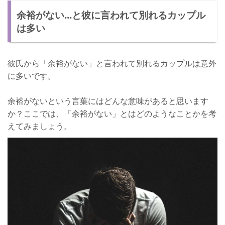
余裕がない...と彼に言われて別れるカップル
彼と悩みを共有する
は多い
彼を精神的にサポートする
復縁の成功率を上げるコツ
彼氏から「余裕がない」と言われて別れるカップルは意外
適度な距離を保つ
に多いです。
彼の気持ちが変わるのを待つ
余裕がないという言葉にはどんな意味があると思います
さいごに
か？ここでは、「余裕がない」とはどのようなことかを考
えてみましょう。