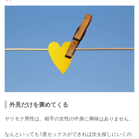
外見だけを褒めてくる
ヤリモク男性は、相手の女性の中身に興味はありません。
なんといっても1度セックスができれば次を探しにいくの