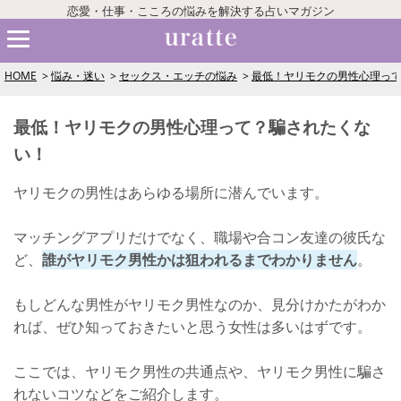
恋愛・仕事・こころの悩みを解決する占いマガジン
HOME
悩み・迷い
セックス・エッチの悩み
最低！ヤリモクの男性心理っ
最低！ヤリモクの男性心理って？騙されたくな
い！
ヤリモクの男性はあらゆる場所に潜んでいます。
マッチングアプリだけでなく、職場や合コン友達の彼氏な
ど、
誰がヤリモク男性かは狙われるまでわかりません
。
もしどんな男性がヤリモク男性なのか、見分けかたがわか
れば、ぜひ知っておきたいと思う女性は多いはずです。
ここでは、ヤリモク男性の共通点や、ヤリモク男性に騙さ
れないコツなどをご紹介します。