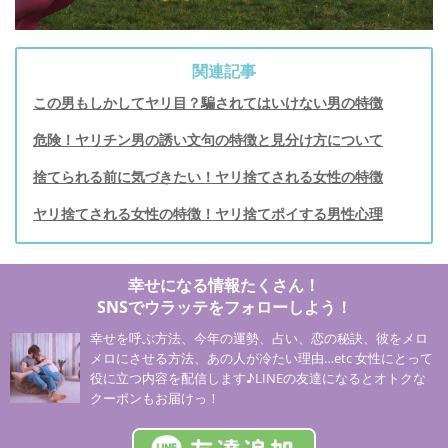
関連記事
この男もしかしてヤリ目？騙されてはいけない男の特徴
危険！ヤリチン男の誘い文句の特徴と見分け方について
捨てられる前に気づきたい！ヤリ捨てされる女性の特徴
ヤリ捨てされる女性の特徴！ヤリ捨てポイする男性心理
幸せになる情報たくさん！
SNSでウラッテをフォローしよう！
幸せを呼ぶ方法、今年の運勢、占い、恋の秘訣、彼をメロ
メロにさせる方法、あの人が冷たい理由…etc 女性にとって
役に立つ内容を配信します♪LINEの友達になるとオトクな
クーポンもお届けっ！