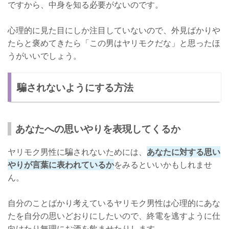
ですから、中身を知る必要がないのです。
心理的に見た目にしか注目していないので、外見ばかりや
たらと褒めてきたら「この男はヤリモクだな」と思ったほ
うがいいでしょう。
騙されないようにする方法
あなたへの思いやりを表現してくるか
ヤリモク男性に騙されないためには、
あなたに対する思い
やりが言葉に表われているか
をみるといいかもしれませ
ん。
自分のことばかり考えているヤリモク男性は心理的にあな
たを自分の思いどおりにしたいので、終電を逃すように仕
向けたり無理にお酒を飲ませたりします。