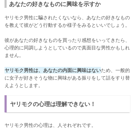
あなたの好きなものに興味を示すか
ヤリモク男性に騙されたくないなら、あなたの好きなもの
を教えて彼がどう行動するか様子をみるといいでしょう。
彼があなたの好きなものを買ったり感想をいってきたら、
心理的に同調しようとしているので真面目な男性かもしれ
ません。
ヤリモク男性は、あなたの内面に興味はない
ため、一般的
に女子が好きそうな物に興味がある振りをして話をすり替
えようとします。
ヤリモクの心理は理解できない！
ヤリモク男性の心理は、人それぞれです。