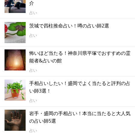
介
占い
茨城で四柱推命占い！噂の占い師2選
占い
怖いほど当たる！神奈川県平塚でおすすめの霊
能者&占いの館
占い
手相占いしたい！盛岡でよく当たると評判の占
い師3選！
占い
岩手・盛岡の手相占い！本当に当たると大人気
の占い師5選
占い