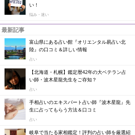
い！
悩み・迷い
最新記事
富山県にある占い館『オリエンタル易占い北
陸』の口コミ＆詳しい情報
占い
【北海道・札幌】鑑定暦42年の大ベテラン占
い師・波木星龍先生をご存知？
占い
手相占いのエキスパート占い師『波木星龍』先
生に占ってもらう方法＆口コミ
占い
岐阜で当たる家相鑑定！評判の占い師を厳選紹