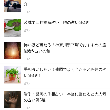
介
占い
茨城で四柱推命占い！噂の占い師2選
占い
怖いほど当たる！神奈川県平塚でおすすめの霊
能者&占いの館
占い
手相占いしたい！盛岡でよく当たると評判の占
い師3選！
占い
岩手・盛岡の手相占い！本当に当たると大人気
の占い師5選
占い