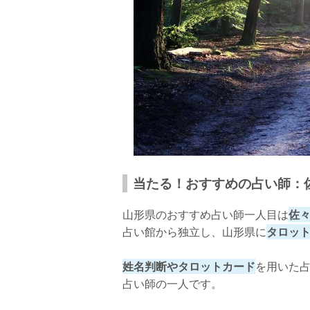
山形で人気の占い館⑨【占いの館 千里眼 
当たる！おすすめの占い師：イレーネ先
口コミ
鑑定料金
店舗詳細
山形で人気の占い館⑩【心の相談室 カウン
当たる！おすすめ占い師：向月 謙信(こう
当たる！おすすめの占い師：佐
口コミ
鑑定料金
山形県のおすすめ占い師一人目は
佐々
占い館から独立し、山形県に
タロッ
店舗詳細
さいごに
姓名判断やタロットカード
を用いた
占い師の一人です。