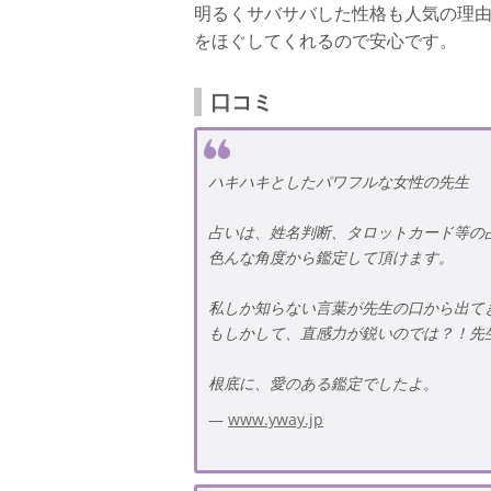
明るくサバサバした性格も人気の理
をほぐしてくれるので安心です。
口コミ
ハキハキとしたパワフルな女性の先生
占いは、姓名判断、タロットカード等の
色んな角度から鑑定して頂けます。
私しか知らない言葉が先生の口から出て
もしかして、直感力が鋭いのでは？！先
根底に、愛のある鑑定でしたよ。
www.yway.jp