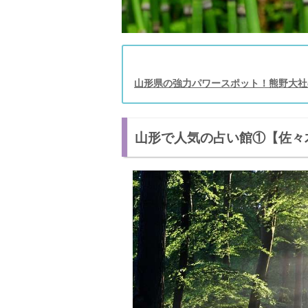
当たる！おすすめの占い師：永山 幸志郎
口コミ
鑑定料金
山形県の強力パワースポット！熊野大社
店舗詳細
山形で人気の占い館⑦【スピリチュアル 月
山形で人気の占い館①【佐々
鑑定料金
店舗詳細
山形で人気の占い館⑧【あべちゃんちの占
当たる！おすすめの占い師：あべ れみ先
口コミ
鑑定料金
店舗詳細