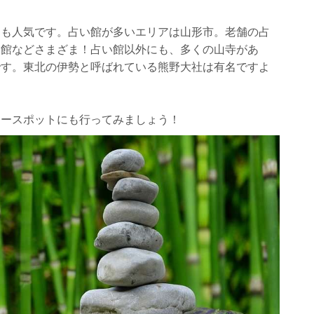
」も人気です。占い館が多いエリアは山形市。老舗の占
い館などさまざま！占い館以外にも、多くの山寺があ
です。東北の伊勢と呼ばれている熊野大社は有名ですよ
ahuna(マナカフナ)】
ワースポットにも行ってみましょう！