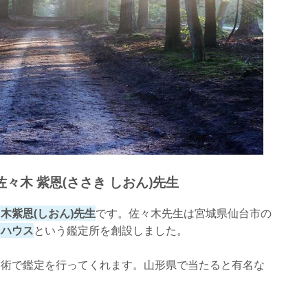
山形駅前大通り店】
生
セリングルーム インナー・ハート】
づき けんしん)先生
々木 紫恩(ささき しおん)先生
木紫恩(しおん)先生
です。佐々木先生は宮城県仙台市の
トハウス
という鑑定所を創設しました。
占術で鑑定を行ってくれます。山形県で当たると有名な