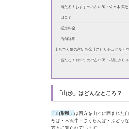
当たる！おすすめの占い師：佐々木 紫恩(
口コミ
鑑定料金
店舗詳細
山形で人気の占い館②【スピリチュアルカ
当たる！おすすめの占い師：桔龍(きりゅ
口コミ
鑑定料金
「山形」はどんなところ？
店舗詳細
山形で人気の占い館③【寿運堂】
「山形県」
は四方を山々に囲まれた
当たる！おすすめの占い師：石川 聖乘(い
そば・米沢牛・さくらんぼ・ぶどう
口コミ
方々に知られています。