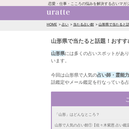
恋愛・仕事・こころの悩みを解決する占いマガ
HOME
占い
当たる占い館
山形県で当たると話
山形県で当たると話題！おすす
山形県
には多くの占いスポットがあ
います。
今回は山形県で人気の
占い師・霊能力
話鑑定やメール鑑定を行なっている
「山形」はどんなところ？
山形で人気の占い館①【佐々木紫恩 占い鑑