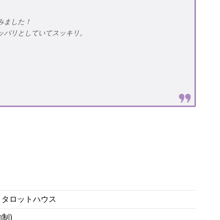
みました！
ッパリとしていてスッキリ。
 タロットハウス
約制)