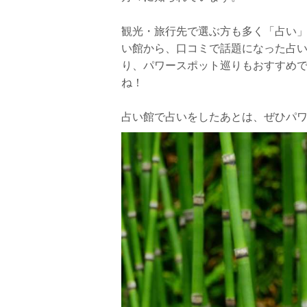
鑑定料金
観光・旅行先で選ぶ方も多く「占い
店舗詳細
い館から、口コミで話題になった占
り、パワースポット巡りもおすすめ
山形で人気の占い館④【ヒーリング Mana・K
ね！
口コミ
鑑定料金
占い館で占いをしたあとは、ぜひパ
店舗詳細
山形で人気の占い館⑤【柴俊子事務所】
当たる！おすすめの占い師：柴 俊子先生
口コミ
鑑定料金
店舗詳細
山形で人気の占い館⑥【ブリオ 東洋館】